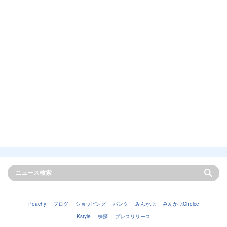
Peachy
ブログ
ショッピング
バンク
みんかぶ
みんかぶChoice
Kstyle
株探
プレスリリース