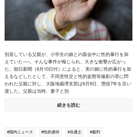
別居している父親が、小学生の娘との面会中に性的暴行を加
えていた──。そんな事件が報じられ、大きな衝撃が広がっ
た。朝日新聞（6月10日付）によると、実の娘に性的暴行を加
えるなどしたとして、不同意性交と性的姿態等撮影の罪に問
われた父親に対し、大阪地裁堺支部は6月9日、懲役7年を言い
渡した。父親は当時、妻子と別
続きを読む
#国内ニュース
#性的虐待
#弁護士
#裁判