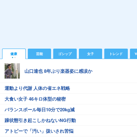
健康
芸能
ゴシップ
女子
トレンド
Y
山口達也 8年ぶり楽器姿に感涙か
運動より代謝 人体の省エネ戦略
大食い女子 46キロ体型の秘密
バランスボール毎日10分で20kg減
躁状態引き起こしかねないNG行動
アトピーで「汚い」扱いされ苦悩