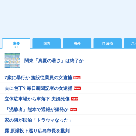
主要
国内
海外
IT 経済
ス
関東「真夏の暑さ」は終了か
7歳に暴行か 施設従業員の女逮捕
夫に包丁? 毎日新聞記者の女逮捕
立体駐車場から車落下 夫婦死傷
「泥酔者」熊本で通報が頻発か
家の隣が民泊「トラウマなった」
露 原爆投下巡り広島市長を批判