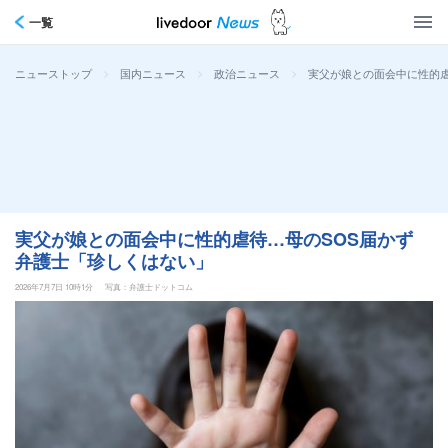
一覧
>
>
>
実父が娘との面会中に性的虐
ニューストップ
国内ニュース
政治ニュース
実父が娘との面会中に性的虐待…母のSOS届かず
弁護士「珍しくはない」
2026年7月7日 10時1分
写真：弁護士ドットコム