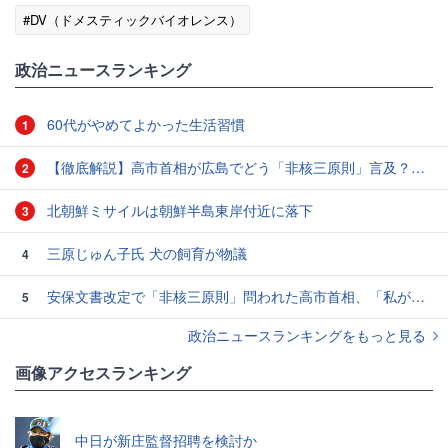
#DV（ドメスティックバイオレンス）
政治ニュースランキング
60代がやめてよかった生活習慣
1
【徹底解説】高市首相が広島でどう「非核三原則」言及？現状にとどめ将来は明言せず 著書では「邪魔になる」と主張
2
北朝鮮ミサイルは朝鮮半島東岸付近に落下
3
三原じゅん子氏 犬の飼育が物議
4
安保文書改定で「非核三原則」問われた高市首相、「私が予断することは差し控える」…堅持維持へ明言避ける
5
政治ニュースランキングをもっと見る
画像アクセスランキング
中日が新庄監督招聘を検討か