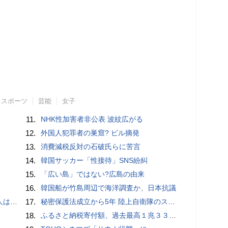
スポーツ
芸能
女子
11.
NHK性加害者非公表 波紋広がる
12.
外国人犯罪者の巣窟? ビル摘発
13.
消費減税反対の石破氏らに苦言
14.
韓国サッカー「性接待」SNS紛糾
15.
「広い島」ではない?広島の由来
16.
韓国船が竹島周辺で海洋調査か、日本抗議
適菜収）
17.
秘密保護法成立から5年 陸上自衛隊のスパイ組織「別班」暴いたベテラン記者が警鐘 - BLOGOS編集部
18.
ふるさと納税寄付額、過去最高１兆３３１４億円…住民税控除額最大は横浜市の３７３億円