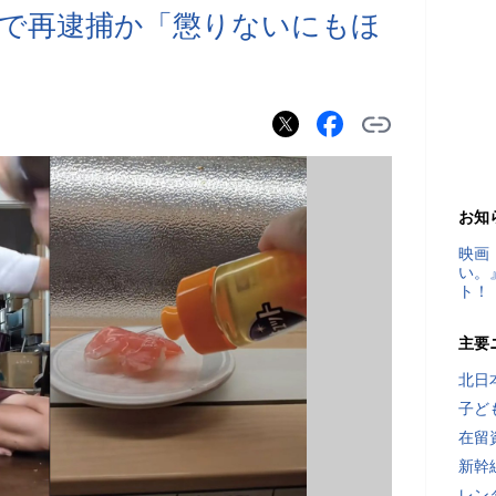
で再逮捕か「懲りないにもほ
お知
映画
い。
ト！
主要
北日
子ど
在留
新幹
レン