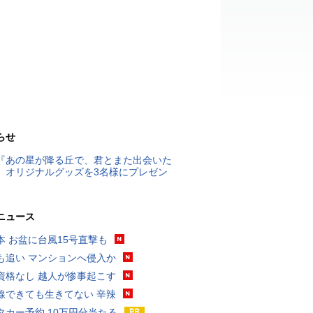
らせ
『あの星が降る丘で、君とまた出会いた
』オリジナルグッズを3名様にプレゼン
ニュース
本 お盆に台風15号直撃も
も追い マンションへ侵入か
資格なし 越人が惨事起こす
線できても生きてない 辛辣
タカー予約 10万円分当たる