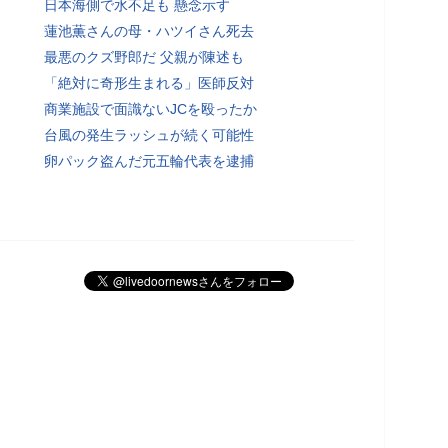
日本海側で水不足も 懸念示す
蓮池薫さんの母・ハツイさん死去
最悪のクズ野郎だ 父親が陳述も
「絶対に奇形生まれる」医師反対
商業施設で面識ないJCを殴ったか
台風の発生ラッシュが続く可能性
卵パック盗んだ元五輪代表を逮捕