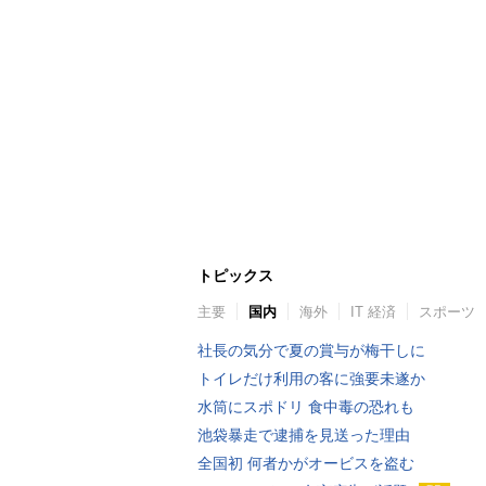
トピックス
主要
国内
海外
IT 経済
スポーツ
社長の気分で夏の賞与が梅干しに
トイレだけ利用の客に強要未遂か
水筒にスポドリ 食中毒の恐れも
池袋暴走で逮捕を見送った理由
全国初 何者かがオービスを盗む