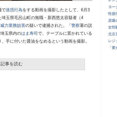
ヨー
舗で
迷惑行為
をする動画を撮影したとして、6月3
性接
た埼玉県毛呂山町の無職・新西悠太容疑者（4
原爆
び
威力業務妨害
の疑いで逮捕された。「
警察
署の説
女性
、埼玉県内の
はま寿司
で、テーブルに置かれている
北京
レジ
り、手に付いた醤油をなめるという動画を撮影。
「要
記事を読む