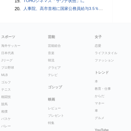
19.
TOHOシネマズ「サウナ状態」に
20.
人事院、高市首相に国家公務員給与3.5％超の大幅ベースアップを勧告
スポーツ
芸能
女子
海外サッカー
芸能総合
恋愛
日本代表
音楽
ライフスタイル
Jリーグ
韓流
ファッション
プロ野球
グラビア
トレンド
MLB
テレビ
本
ゴルフ
ゴシップ
教育・仕事
テニス
からだ
格闘技
映画
マネー
競馬
レビュー
車
相撲
プレゼント
グルメ
バスケ
特集
バレー
YouTube