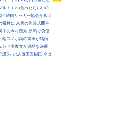
グルト いつ食べたらいいの
待? 韓国サッカー協会が釈明
の犠牲に 米兵の慰霊式開催
騎手の今村聖奈 新潟で負傷
五輪スノボ銅の冨田が結婚
ェンド美魔女が過酷な決断
介護5」の志茂田景樹氏 今は