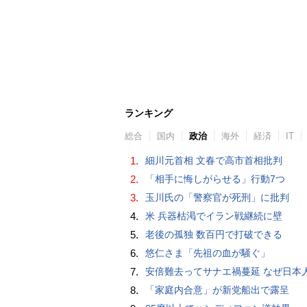
ランキング
総合
国内
政治
海外
経済
IT
1.
細川元首相 文春で高市首相批判
2.
「相手に悔しがらせる」行動7つ
3.
玉川氏の「警察官が死刑」に批判
4.
米 兵器枯渇でイラン戦継続に壁
5.
老後の孤独 数百円で打破できる
6.
悠仁さま「先祖の血が騒ぐ」
7.
安倍難去ってサナエ禍蔓延 なぜ日本人は妙ちくりんな女に騙されてしまったのか（
8.
「家庭内合意」が新党船出で露呈