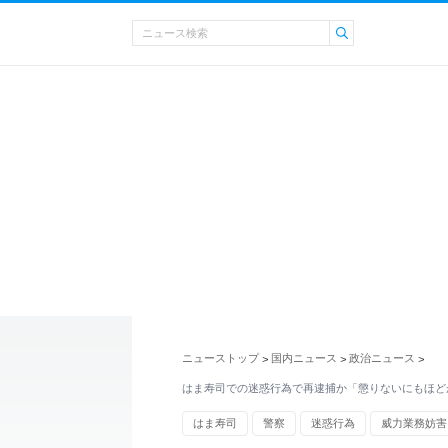
ニューストップ
国内ニュース
政治ニュース
>
>
>
はま寿司での迷惑行為で再逮捕か「懲りないにもほど
はま寿司
警察
迷惑行為
威力業務妨害