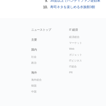
9.
35度以上でハンディファン逆効果
10.
寿司ネタを楽しめる水族館3館
ニューストップ
IT 経済
経済総合
主要
マーケット
Web
国内
ガジェット
社会
ITビジネス
政治
IT総合
海外
PR
海外総合
韓国
中国