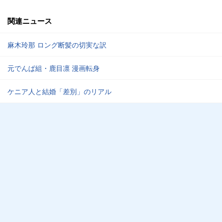
関連ニュース
麻木玲那 ロング断髪の切実な訳
元でんぱ組・鹿目凛 漫画転身
ケニア人と結婚「差別」のリアル