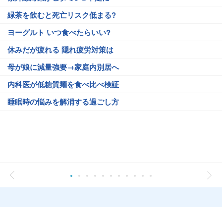
緑茶を飲むと死亡リスク低まる?
ヨーグルト いつ食べたらいい?
休みだが疲れる 隠れ疲労対策は
母が娘に減量強要→家庭内別居へ
内科医が低糖質麺を食べ比べ検証
睡眠時の悩みを解消する過ごし方