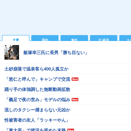
主要
国内
海外
IT 経済
ス
飯塚幸三氏に長男「勝ち目ない」
土砂崩落で温泉客ら400人孤立か
「悠仁と呼んで」キャンプで交流
踊り手の体強調した無断動画拡散
「義足で夜の営み」モデルの悩み
流しのタクシー捕まらない元凶か
性被害者の友人「ラッキーやん」
「東大卒」で就活を舐めた末路