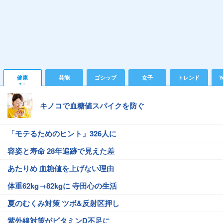
健康
芸能
ゴシップ
女子
トレンド
Y
キノコで血糖値スパイクを防ぐ
「モテるためのヒント」326人に
容姿と寿命 28年追跡で見えた差
あたりめ 血糖値を上げない理由
体重62kg→82kgに 寺田心の生活
夏のむくみ対策 ツボ&反射区押し
紫外線対策がビタミンD不足に