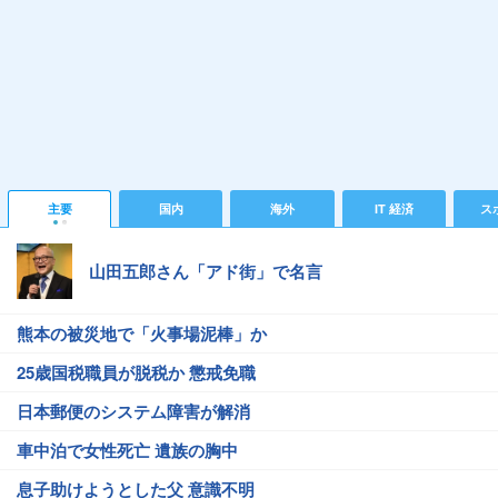
主要
国内
海外
IT 経済
ス
山田五郎さん「アド街」で名言
熊本の被災地で「火事場泥棒」か
25歳国税職員が脱税か 懲戒免職
日本郵便のシステム障害が解消
車中泊で女性死亡 遺族の胸中
息子助けようとした父 意識不明