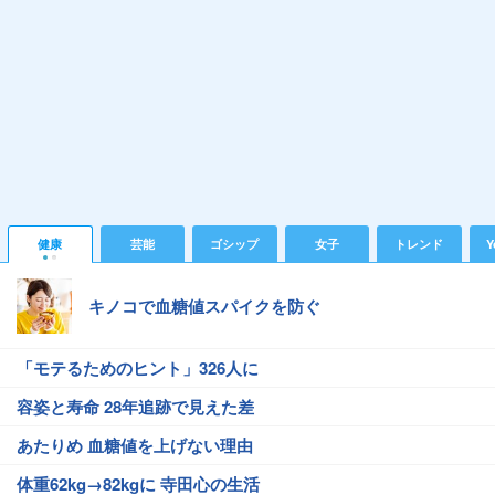
健康
芸能
ゴシップ
女子
トレンド
Y
キノコで血糖値スパイクを防ぐ
「モテるためのヒント」326人に
容姿と寿命 28年追跡で見えた差
あたりめ 血糖値を上げない理由
体重62kg→82kgに 寺田心の生活