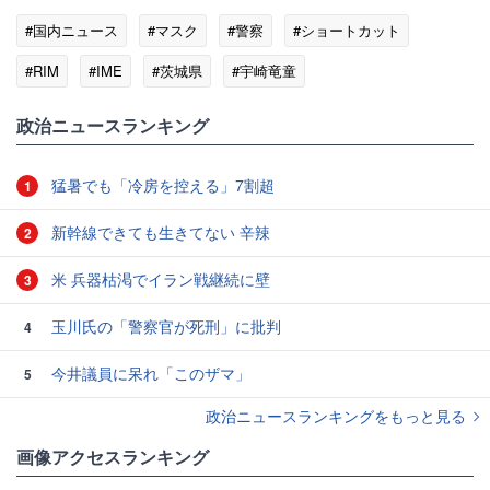
#国内ニュース
#マスク
#警察
#ショートカット
#RIM
#IME
#茨城県
#宇崎竜童
政治ニュースランキング
猛暑でも「冷房を控える」7割超
1
新幹線できても生きてない 辛辣
2
米 兵器枯渇でイラン戦継続に壁
3
玉川氏の「警察官が死刑」に批判
4
今井議員に呆れ「このザマ」
5
政治ニュースランキングをもっと見る
画像アクセスランキング