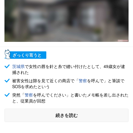
ざっくり言うと
茨城県
で女性の唇を針と糸で縫い付けたとして、49歳女が逮
捕された
被害女性は隙を見て近くの商店で「
警察
を呼んで」と筆談で
SOSを求めたという
突然「
警察
を呼んでください」と書いたメモ帳を差し出された
と、従業員が回想
続きを読む