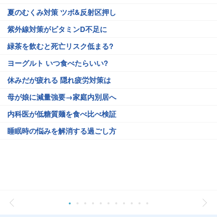
夏のむくみ対策 ツボ&反射区押し
紫外線対策がビタミンD不足に
緑茶を飲むと死亡リスク低まる?
ヨーグルト いつ食べたらいい?
休みだが疲れる 隠れ疲労対策は
母が娘に減量強要→家庭内別居へ
内科医が低糖質麺を食べ比べ検証
睡眠時の悩みを解消する過ごし方