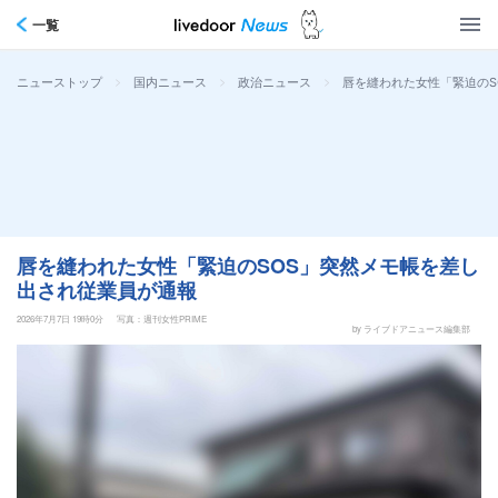
一覧
>
>
>
唇を縫われた女性「緊迫のS
ニューストップ
国内ニュース
政治ニュース
唇を縫われた女性「緊迫のSOS」突然メモ帳を差し
出され従業員が通報
2026年7月7日 19時0分
写真：週刊女性PRIME
by ライブドアニュース編集部