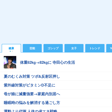
健康
芸能
ゴシップ
女子
トレンド
Y
体重62kg→82kgに 寺田心の生活
夏のむくみ対策 ツボ&反射区押し
紫外線対策がビタミンD不足に
母が娘に減量強要→家庭内別居へ
睡眠時の悩みを解消する過ごし方
運動より代謝 人体の省エネ戦略