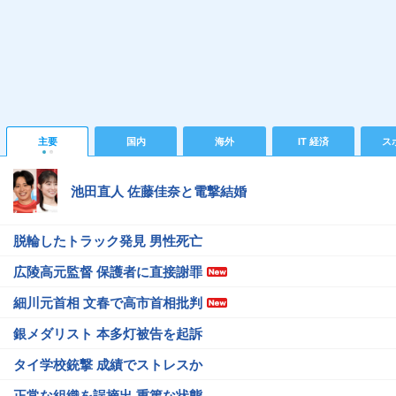
主要
国内
海外
IT 経済
ス
池田直人 佐藤佳奈と電撃結婚
脱輪したトラック発見 男性死亡
広陵高元監督 保護者に直接謝罪
細川元首相 文春で高市首相批判
銀メダリスト 本多灯被告を起訴
タイ学校銃撃 成績でストレスか
正常な組織を誤摘出 重篤な状態