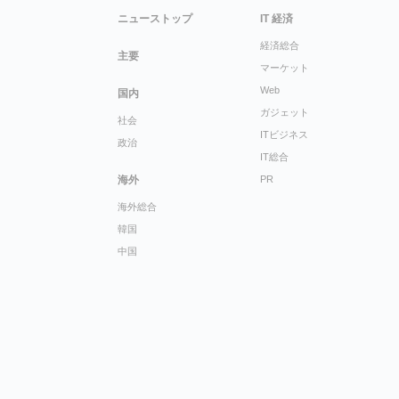
ニューストップ
IT 経済
経済総合
主要
マーケット
Web
国内
ガジェット
社会
ITビジネス
政治
IT総合
海外
PR
海外総合
韓国
中国