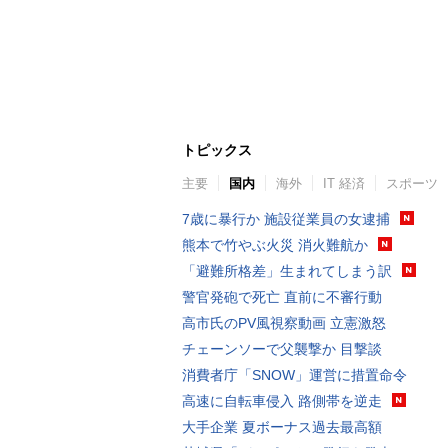
トピックス
主要
国内
海外
IT 経済
スポーツ
7歳に暴行か 施設従業員の女逮捕
熊本で竹やぶ火災 消火難航か
「避難所格差」生まれてしまう訳
警官発砲で死亡 直前に不審行動
高市氏のPV風視察動画 立憲激怒
チェーンソーで父襲撃か 目撃談
消費者庁「SNOW」運営に措置命令
高速に自転車侵入 路側帯を逆走
大手企業 夏ボーナス過去最高額