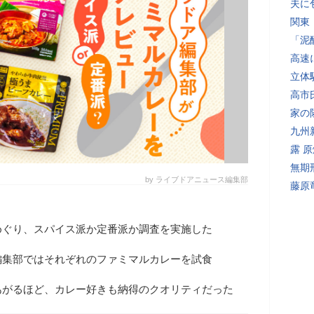
夫に
関東
「泥
高速
立体
高市
家の
九州
露 
無期
by ライブドアニュース編集部
藤原
めぐり、スパイス派か定番派か調査を実施した
編集部ではそれぞれのファミマルカレーを試食
あがるほど、カレー好きも納得のクオリティだった