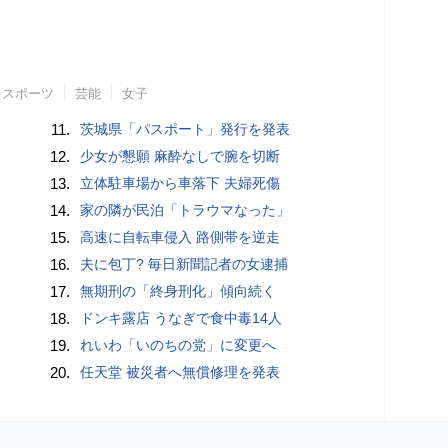
スポーツ
芸能
女子
11.
茨城県「パスポート」発行を発表
12.
少女が懇願 麻酔なしで腕を切断
13.
立体駐車場から車落下 夫婦死傷
14.
家の隣が民泊「トラウマなった」
15.
高速に自転車侵入 路側帯を逆走
16.
夫に包丁? 毎日新聞記者の女逮捕
17.
無期刑の「終身刑化」傾向続く
18.
ドンキ露店 うなぎで食中毒14人
19.
れいわ「いのちの党」に変更へ
20.
任天堂 被災者へ無償修理を発表