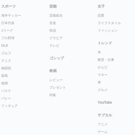
スポーツ
芸能
女子
海外サッカー
芸能総合
恋愛
日本代表
音楽
ライフスタイル
Jリーグ
韓流
ファッション
プロ野球
グラビア
トレンド
MLB
テレビ
本
ゴルフ
ゴシップ
教育・仕事
テニス
からだ
格闘技
映画
マネー
競馬
レビュー
車
相撲
プレゼント
グルメ
バスケ
特集
バレー
YouTube
フィギュア
サブカル
アニメ
ゲーム