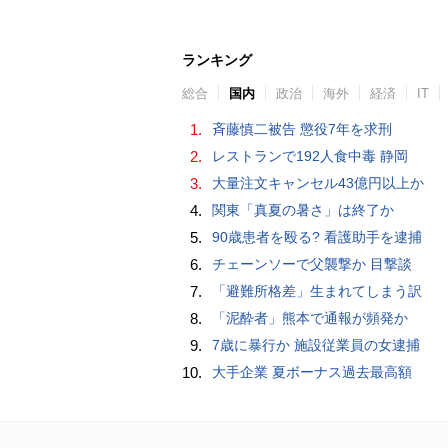
ランキング
総合
国内
政治
海外
経済
IT
1.
斉藤慎二被告 懲役7年を求刑
2.
レストランで192人食中毒 静岡
3.
大量注文キャンセル43億円以上か
4.
関東「真夏の暑さ」は終了か
5.
90歳患者を殴る? 看護助手を逮捕
6.
チェーンソーで父襲撃か 目撃談
7.
「避難所格差」生まれてしまう訳
8.
「泥酔者」熊本で通報が頻発か
9.
7歳に暴行か 施設従業員の女逮捕
10.
大手企業 夏ボーナス過去最高額