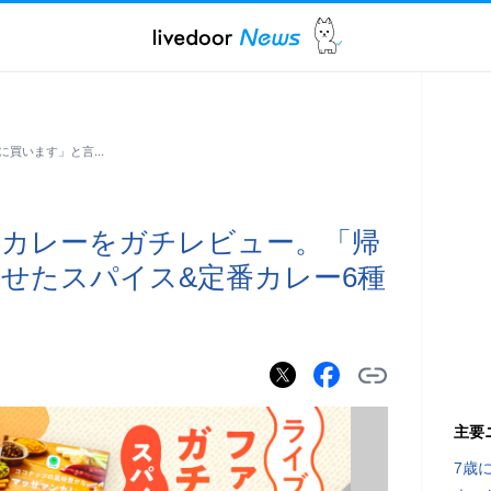
に買います」と言…
のカレーをガチレビュー。「帰
せたスパイス&定番カレー6種
主要
7歳