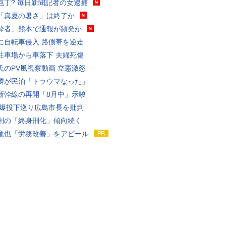
包丁? 毎日新聞記者の女逮捕
「真夏の暑さ」は終了か
酔者」熊本で通報が頻発か
に自転車侵入 路側帯を逆走
駐車場から車落下 夫婦死傷
氏のPV風視察動画 立憲激怒
隣が民泊「トラウマなった」
新幹線の再開「8月中」示唆
原爆投下巡り広島市長を批判
刑の「終身刑化」傾向続く
竜也「労務改善」をアピール