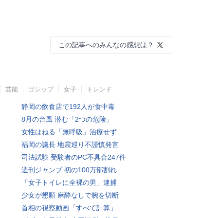
この記事へのみんなの感想は？
芸能
ゴシップ
女子
トレンド
静岡の飲食店で192人が食中毒
8月の台風 潜む「2つの危険」
女性はねる「無呼吸」治療せず
福岡の議長 地震巡り不謹慎発言
司法試験 受験者のPC不具合247件
週刊ジャンプ 初の100万部割れ
「女子トイレに全裸の男」逮捕
少女が懇願 麻酔なしで腕を切断
首相の視察動画「すべて計算」