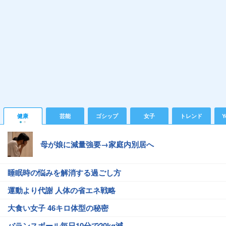
健康
芸能
ゴシップ
女子
トレンド
Y
母が娘に減量強要→家庭内別居へ
睡眠時の悩みを解消する過ごし方
運動より代謝 人体の省エネ戦略
大食い女子 46キロ体型の秘密
バランスボール毎日10分で20kg減