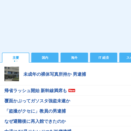
主要
国内
海外
IT 経済
ス
未成年の裸体写真所持か 男逮捕
帰省ラッシュ開始 新幹線満席も
覆面かぶってガソスタ強盗未遂か
「盗撮がクセに」教員の男逮捕
なぜ避難後に再入館できたのか