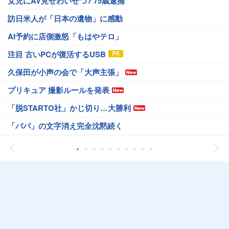
女児にAV見せわいせつ? 75歳逮捕
訪日米人が「日本の遺物」に感動
AI予約に店側激怒「もはやテロ」
注目 古いPCが復活するUSB
久保田が小声の会で「大声主張」
プリキュア 撮影ルールを発表
「脱STARTO社」かじ切り…大勝利
「パパ」の文字消え完全沈黙続く