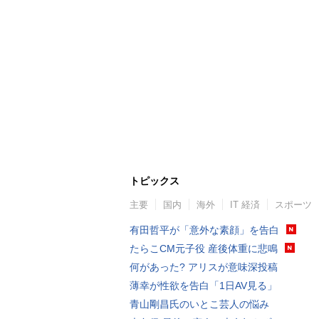
トピックス
主要
国内
海外
IT 経済
スポーツ
有田哲平が「意外な素顔」を告白
たらこCM元子役 産後体重に悲鳴
何があった? アリスが意味深投稿
薄幸が性欲を告白「1日AV見る」
青山剛昌氏のいとこ芸人の悩み