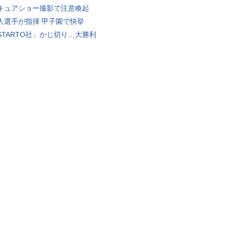
キュアショー撮影で注意喚起
人選手が指揮 甲子園で快挙
STARTO社」かじ切り…大勝利