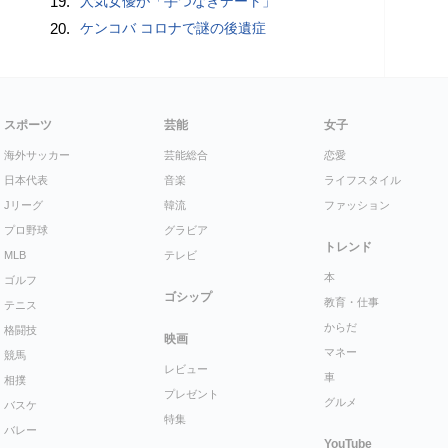
19.
人気女優が「手つなぎデート」
20.
ケンコバ コロナで謎の後遺症
スポーツ
芸能
女子
海外サッカー
芸能総合
恋愛
日本代表
音楽
ライフスタイル
Jリーグ
韓流
ファッション
プロ野球
グラビア
トレンド
MLB
テレビ
本
ゴルフ
ゴシップ
教育・仕事
テニス
からだ
格闘技
映画
マネー
競馬
レビュー
車
相撲
プレゼント
グルメ
バスケ
特集
バレー
YouTube