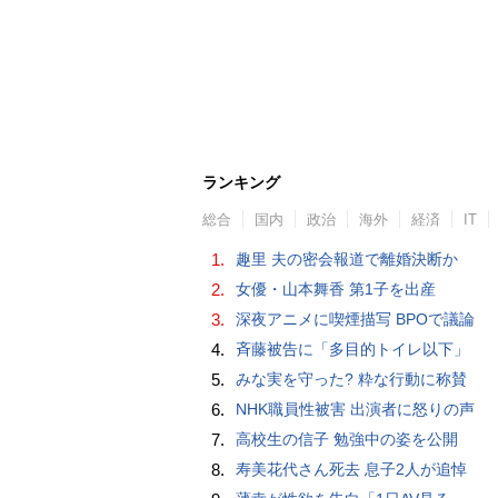
ランキング
総合
国内
政治
海外
経済
IT
1.
趣里 夫の密会報道で離婚決断か
2.
女優・山本舞香 第1子を出産
3.
深夜アニメに喫煙描写 BPOで議論
4.
斉藤被告に「多目的トイレ以下」
5.
みな実を守った? 粋な行動に称賛
6.
NHK職員性被害 出演者に怒りの声
7.
高校生の信子 勉強中の姿を公開
8.
寿美花代さん死去 息子2人が追悼