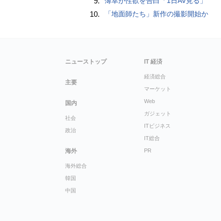
9.
薄幸が性欲を告白「1日AV見る」
10.
「地面師たち」新作の撮影開始か
ニューストップ
IT 経済
経済総合
主要
マーケット
Web
国内
ガジェット
社会
ITビジネス
政治
IT総合
海外
PR
海外総合
韓国
中国