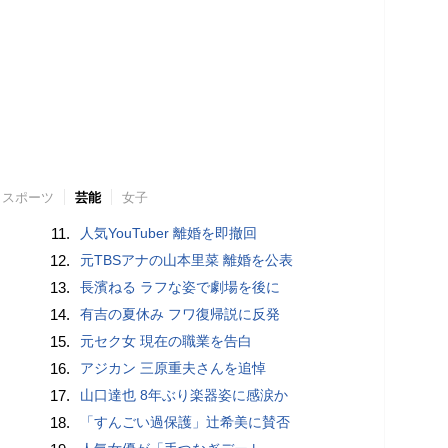
スポーツ
芸能
女子
11.
人気YouTuber 離婚を即撤回
12.
元TBSアナの山本里菜 離婚を公表
13.
長濱ねる ラフな姿で劇場を後に
14.
有吉の夏休み フワ復帰説に反発
15.
元セク女 現在の職業を告白
16.
アジカン 三原重夫さんを追悼
17.
山口達也 8年ぶり楽器姿に感涙か
18.
「すんごい過保護」辻希美に賛否