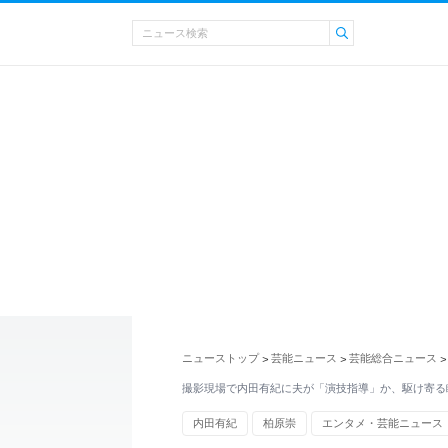
ニューストップ
芸能ニュース
芸能総合ニュース
>
>
>
撮影現場で内田有紀に夫が「演技指導」か、駆け寄る
内田有紀
柏原崇
エンタメ・芸能ニュース