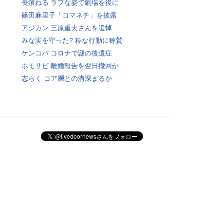
長濱ねる ラフな姿で劇場を後に
篠田麻里子「コマネチ」を披露
アジカン 三原重夫さんを追悼
みな実を守った? 粋な行動に称賛
ケンコバ コロナで謎の後遺症
ホモサピ 離婚報告を翌日撤回か
志らく コア層との溝深まるか