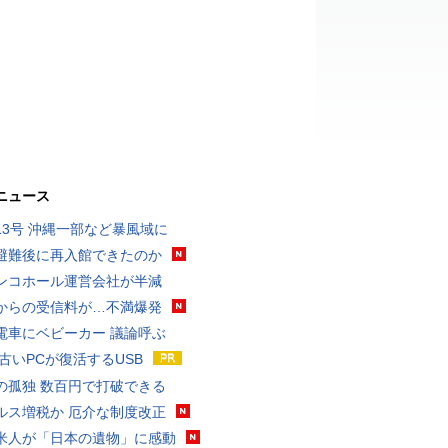
ニュース
13号 沖縄一部など暴風域に
避難後に再入館できたのか
ンコホール運営会社が半減
からの受信料が…不満爆発
電車にベビーカー 議論呼ぶ
 古いPCが復活するUSB
の孤独 数百円で打破できる
ルス増税か 厄介な制度改正
米人が「日本の遺物」に感動