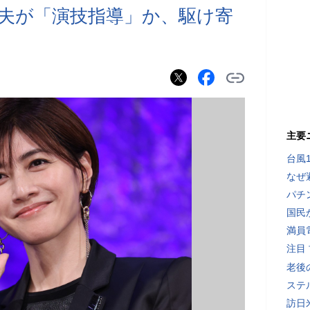
夫が「演技指導」か、駆け寄
主要
台風
なぜ
パチ
国民
満員
注目
老後
ステ
訪日