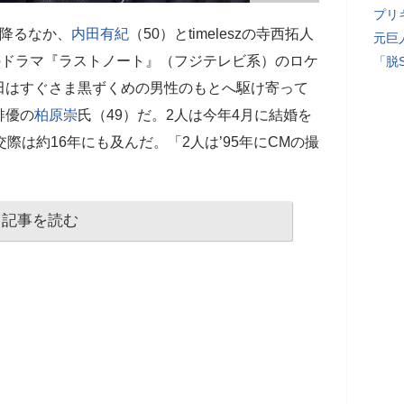
プリ
の降るなか、
内田有紀
（50）とtimeleszの寺西拓人
元巨
のドラマ『ラストノート』（フジテレビ系）のロケ
「脱
田はすぐさま黒ずくめの男性のもとへ駆け寄って
俳優の
柏原崇
氏（49）だ。2人は今年4月に結婚を
際は約16年にも及んだ。「2人は’95年にCMの撮
記事を読む