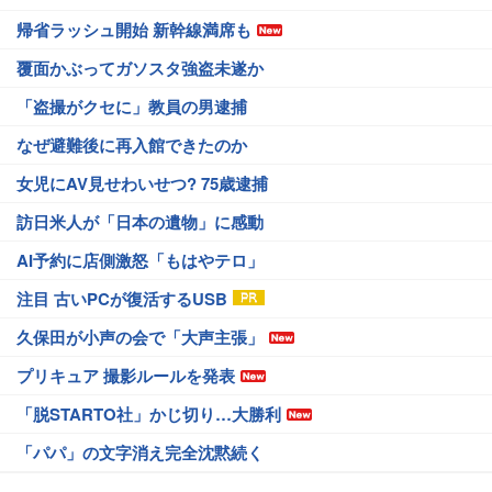
帰省ラッシュ開始 新幹線満席も
覆面かぶってガソスタ強盗未遂か
「盗撮がクセに」教員の男逮捕
なぜ避難後に再入館できたのか
女児にAV見せわいせつ? 75歳逮捕
訪日米人が「日本の遺物」に感動
AI予約に店側激怒「もはやテロ」
注目 古いPCが復活するUSB
久保田が小声の会で「大声主張」
プリキュア 撮影ルールを発表
「脱STARTO社」かじ切り…大勝利
「パパ」の文字消え完全沈黙続く