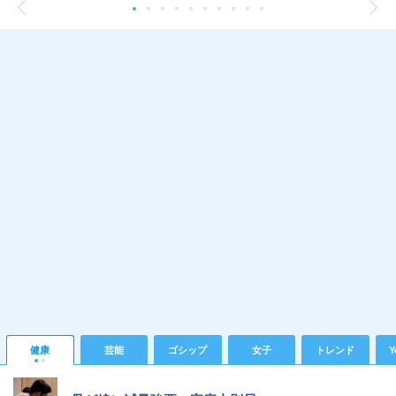
健康
芸能
ゴシップ
女子
トレンド
Y