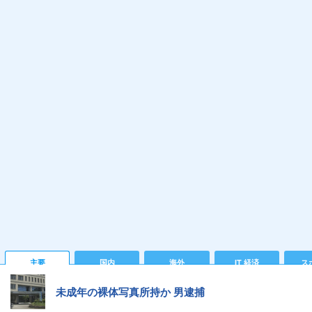
主要
国内
海外
IT 経済
ス
未成年の裸体写真所持か 男逮捕