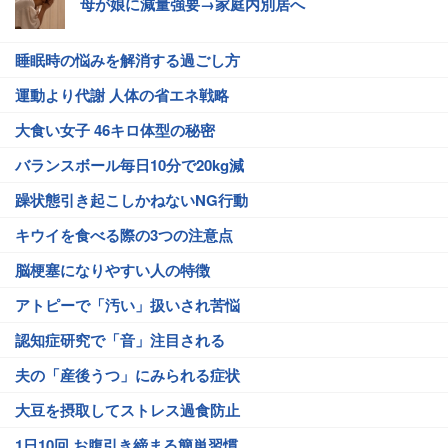
母が娘に減量強要→家庭内別居へ
睡眠時の悩みを解消する過ごし方
運動より代謝 人体の省エネ戦略
大食い女子 46キロ体型の秘密
バランスボール毎日10分で20kg減
躁状態引き起こしかねないNG行動
キウイを食べる際の3つの注意点
脳梗塞になりやすい人の特徴
アトピーで「汚い」扱いされ苦悩
認知症研究で「音」注目される
夫の「産後うつ」にみられる症状
大豆を摂取してストレス過食防止
1日10回 お腹引き締まる簡単習慣