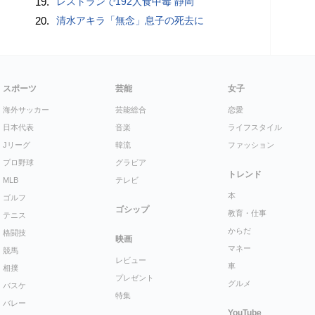
19.
レストランで192人食中毒 静岡
20.
清水アキラ「無念」息子の死去に
スポーツ
芸能
女子
海外サッカー
芸能総合
恋愛
日本代表
音楽
ライフスタイル
Jリーグ
韓流
ファッション
プロ野球
グラビア
トレンド
MLB
テレビ
本
ゴルフ
ゴシップ
教育・仕事
テニス
からだ
格闘技
映画
マネー
競馬
レビュー
車
相撲
プレゼント
グルメ
バスケ
特集
バレー
YouTube