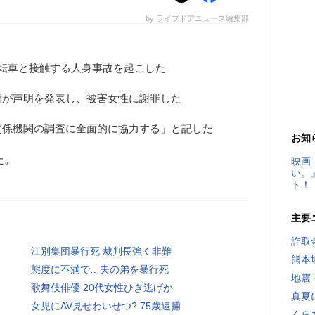
by ライブドアニュース編集部
転車と接触する人身事故を起こした
所が声明を発表し、被害女性に謝罪した
関係機関の調査に全面的に協力する」と記した
お知
た。
映画
い。
ト！
主要
詐取
江別集団暴行死 裁判長強く非難
熊本
態度に不満で…夫の弟を暴行死
地震
歌舞伎俳優 20代女性ひき逃げか
真夏
女児にAV見せわいせつ? 75歳逮捕
くら