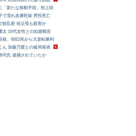
に「新たな移動手段」初上陸
汗で濡れ皮膚乾燥 男性死亡
で銃乱射 祖父母も殺害か
優太 10代女性との結婚報告
高校、9回2死から大逆転勝利
くん 加藤乃愛との破局発表
啓司氏 逮捕されていたか