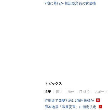
7歳に暴行か 施設従業員の女逮捕
トピックス
主要
国内
海外
IT 経済
スポーツ
詐取金で競艇? 約1.3億円脱税か
熊本地震「激甚災害」に指定決定