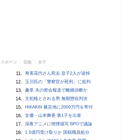
スポーツ
芸能
女子
11.
寿美花代さん死去 息子2人が追悼
12.
玉川氏の「警察官が死刑」に批判
13.
趣里 夫の密会報道で離婚決断か
14.
主犯格とされる男 無期懲役判決
15.
HIKAKIN 被災地に2000万円を寄付
16.
女優・山本舞香 第1子を出産
17.
深夜アニメに喫煙描写 BPOで議論
18.
1.5億円受け取りか 国税職員処分