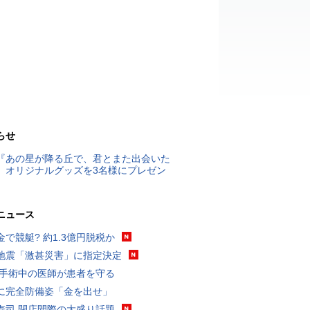
らせ
『あの星が降る丘で、君とまた出会いた
』オリジナルグッズを3名様にプレゼン
ニュース
金で競艇? 約1.3億円脱税か
地震「激甚災害」に指定決定
 手術中の医師が患者を守る
に完全防備姿「金を出せ」
寿司 閉店間際の大盛り話題