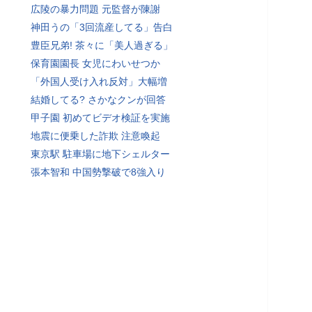
広陵の暴力問題 元監督が陳謝
神田うの「3回流産してる」告白
豊臣兄弟! 茶々に「美人過ぎる」
保育園園長 女児にわいせつか
「外国人受け入れ反対」大幅増
結婚してる? さかなクンが回答
甲子園 初めてビデオ検証を実施
地震に便乗した詐欺 注意喚起
東京駅 駐車場に地下シェルター
張本智和 中国勢撃破で8強入り