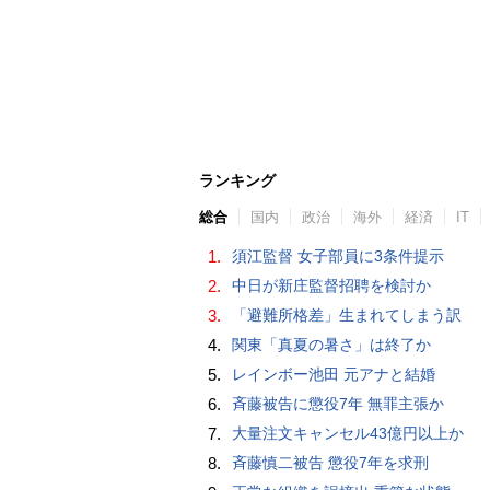
ランキング
総合
国内
政治
海外
経済
IT
1.
須江監督 女子部員に3条件提示
2.
中日が新庄監督招聘を検討か
3.
「避難所格差」生まれてしまう訳
4.
関東「真夏の暑さ」は終了か
5.
レインボー池田 元アナと結婚
6.
斉藤被告に懲役7年 無罪主張か
7.
大量注文キャンセル43億円以上か
8.
斉藤慎二被告 懲役7年を求刑