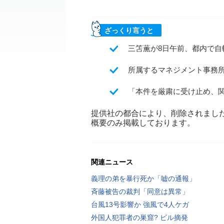
ざっくり言うと
三笘薫が8日午前、都内で自
所属するマネジメント事務
「本件を厳粛に受け止め、
提供社の都合により、削除されまし
概要のみ掲載しております。
関連ニュース
義理の弟を暴行死か「嘘の通報」
斉藤被告の裁判「同意は異常」
台風13号影響か 強風で4人ケガ
外国人犯罪者の巣窟? ビル摘発