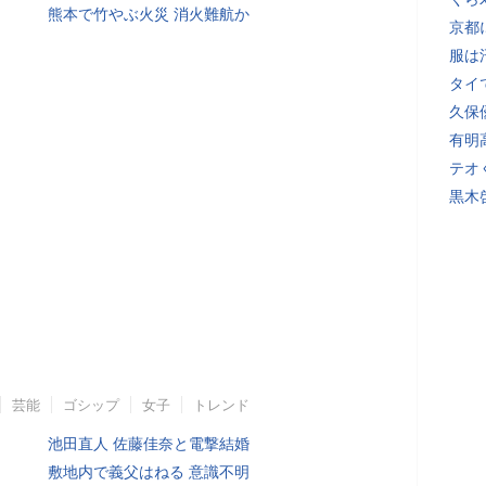
熊本で竹やぶ火災 消火難航か
京都
服は
タイ
久保
有明
テオ
黒木
芸能
ゴシップ
女子
トレンド
池田直人 佐藤佳奈と電撃結婚
敷地内で義父はねる 意識不明