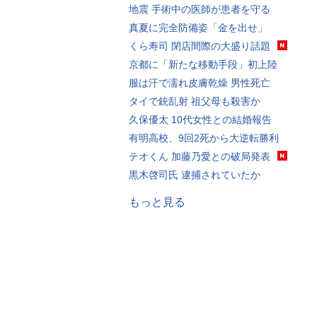
地震 手術中の医師が患者を守る
真夏に完全防備姿「金を出せ」
くら寿司 閉店間際の大盛り話題
京都に「新たな移動手段」初上陸
服は汗で濡れ皮膚乾燥 男性死亡
タイで銃乱射 祖父母も殺害か
久保優太 10代女性との結婚報告
有明高校、9回2死から大逆転勝利
テオくん 加藤乃愛との破局発表
黒木啓司氏 逮捕されていたか
もっと見る