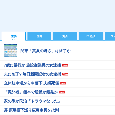
主要
国内
海外
IT 経済
ス
関東「真夏の暑さ」は終了か
7歳に暴行か 施設従業員の女逮捕
夫に包丁? 毎日新聞記者の女逮捕
立体駐車場から車落下 夫婦死傷
「泥酔者」熊本で通報が頻発か
家の隣が民泊「トラウマなった」
露 原爆投下巡り広島市長を批判