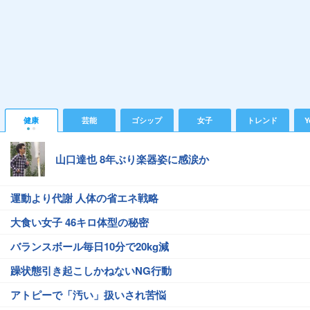
健康
芸能
ゴシップ
女子
トレンド
Y
山口達也 8年ぶり楽器姿に感涙か
運動より代謝 人体の省エネ戦略
大食い女子 46キロ体型の秘密
バランスボール毎日10分で20kg減
躁状態引き起こしかねないNG行動
アトピーで「汚い」扱いされ苦悩