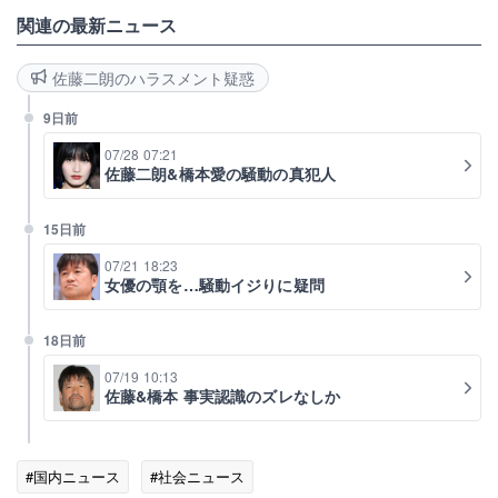
関連の最新ニュース
佐藤二朗のハラスメント疑惑
9日前
07/28 07:21
佐藤二朗&橋本愛の騒動の真犯人
15日前
07/21 18:23
女優の顎を…騒動イジりに疑問
18日前
07/19 10:13
佐藤&橋本 事実認識のズレなしか
#国内ニュース
#社会ニュース