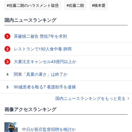
#佐藤二朗のハラスメント疑惑
#佐藤二朗
#橋本愛
#フジテレビ
国内ニュースランキング
斉藤慎二被告 懲役7年を求刑
1
レストランで192人食中毒 静岡
2
大量注文キャンセル43億円以上か
3
関東「真夏の暑さ」は終了か
4
90歳患者を殴る? 看護助手を逮捕
5
国内ニュースランキングをもっと見る
画像アクセスランキング
中日が新庄監督招聘を検討か