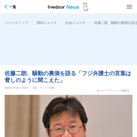
一覧
>
>
>
佐藤二朗、騒動の裏側を語
ニューストップ
国内ニュース
社会ニュース
佐藤二朗、騒動の裏側を語る「フジ弁護士の言葉は
脅しのように聞こえた」
2026年7月8日 17時0分
写真：デイリー新潮
by ライブドアニュース編集部