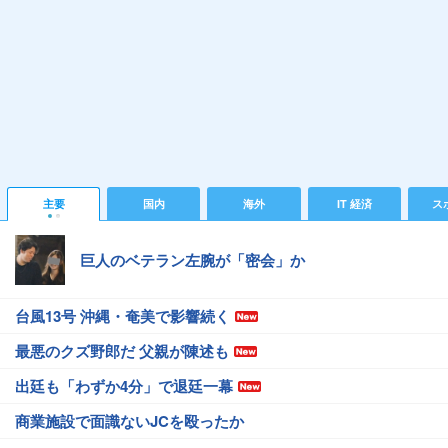
主要
国内
海外
IT 経済
ス
巨人のベテラン左腕が「密会」か
台風13号 沖縄・奄美で影響続く
最悪のクズ野郎だ 父親が陳述も
出廷も「わずか4分」で退廷一幕
商業施設で面識ないJCを殴ったか