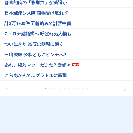
森喜朗氏の「影響力」が減退か
日本郵便シス障 荷物受け取れず
計2万4700件 五輪絡みで誹謗中傷
C・ロナ結婚式へ 呼ばれぬ人物も
ついにきた 冨安の朗報に沸く
三山凌輝 公私ともにピンチへ?
あれ、絶対マツコだよね? 赤裸々
こらあかんで…グラドルに衝撃