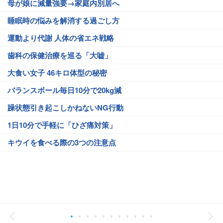
母が娘に減量強要→家庭内別居へ
睡眠時の悩みを解消する過ごし方
運動より代謝 人体の省エネ戦略
歯科の保健治療を巡る「大嘘」
大食い女子 46キロ体型の秘密
バランスボール毎日10分で20kg減
躁状態引き起こしかねないNG行動
1日10分で手軽に「ひざ痛対策」
キウイを食べる際の3つの注意点