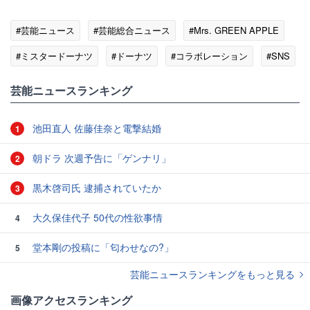
#芸能ニュース
#芸能総合ニュース
#Mrs. GREEN APPLE
#ミスタードーナツ
#ドーナツ
#コラボレーション
#SNS
芸能ニュースランキング
池田直人 佐藤佳奈と電撃結婚
1
朝ドラ 次週予告に「ゲンナリ」
2
黒木啓司氏 逮捕されていたか
3
大久保佳代子 50代の性欲事情
4
堂本剛の投稿に「匂わせなの?」
5
芸能ニュースランキングをもっと見る
画像アクセスランキング