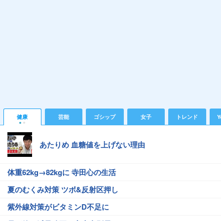
健康
芸能
ゴシップ
女子
トレンド
Y
あたりめ 血糖値を上げない理由
体重62kg→82kgに 寺田心の生活
夏のむくみ対策 ツボ&反射区押し
紫外線対策がビタミンD不足に