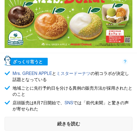
ざっくり言うと
Mrs. GREEN APPLE
と
ミスタードーナツ
の初コラボが決定し
話題となっている
地域ごとに先行予約日を分ける異例の販売方法が採用されたと
のこと
店頭販売は8月7日開始で、
SNS
では「前代未聞」と驚きの声
が寄せられた
続きを読む