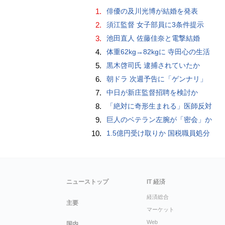
1.
俳優の及川光博が結婚を発表
2.
須江監督 女子部員に3条件提示
3.
池田直人 佐藤佳奈と電撃結婚
4.
体重62kg→82kgに 寺田心の生活
5.
黒木啓司氏 逮捕されていたか
6.
朝ドラ 次週予告に「ゲンナリ」
7.
中日が新庄監督招聘を検討か
8.
「絶対に奇形生まれる」医師反対
9.
巨人のベテラン左腕が「密会」か
10.
1.5億円受け取りか 国税職員処分
ニューストップ
IT 経済
経済総合
主要
マーケット
Web
国内