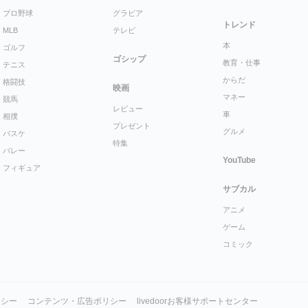
プロ野球
グラビア
トレンド
MLB
テレビ
本
ゴルフ
ゴシップ
教育・仕事
テニス
からだ
格闘技
映画
マネー
競馬
レビュー
車
相撲
プレゼント
グルメ
バスケ
特集
バレー
YouTube
フィギュア
サブカル
アニメ
ゲーム
コミック
リシー
コンテンツ・広告ポリシー
livedoorお客様サポートセンター