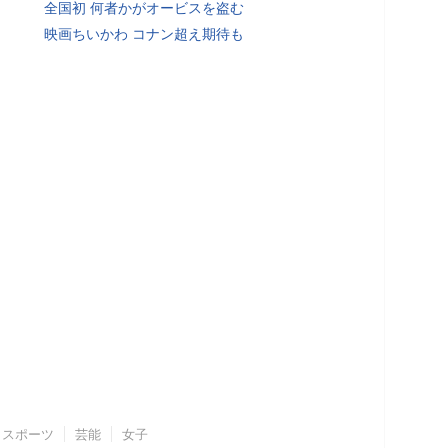
全国初 何者かがオービスを盗む
映画ちいかわ コナン超え期待も
スポーツ
芸能
女子