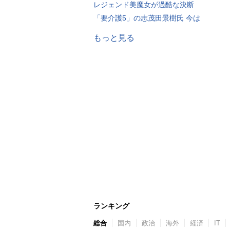
レジェンド美魔女が過酷な決断
「要介護5」の志茂田景樹氏 今は
もっと見る
ランキング
総合
国内
政治
海外
経済
IT