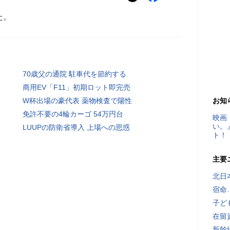
た。
70歳父の通院 駐車代を節約する
商用EV「F11」初期ロット即完売
W杯出場の豪代表 薬物検査で陽性
お知
免許不要の4輪カーゴ 54万円台
映画
い。
LUUPの防衛省導入 上場への思惑
ト！
主要
北日
宿命
子ど
在留
新幹