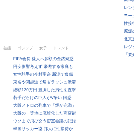
レン
ヨー
性接
原爆
北京
レジ
芸能
ゴシップ
女子
トレンド
「要
FIFA会長 愛人へ多額の金銭疑惑
円安影響考えず 豪遊する家庭も
女性騎手の今村聖奈 新潟で負傷
東名や関越道で帰省ラッシュ渋滞
総額120万円 豊胸した男性を直撃
若手だらけの巨人がV争い 困惑
大阪メトロの列車で「煙が充満」
大阪の一等地に廃墟化した商店街
ウソまで飛び交う密室会議の記録
韓国サッカー協 邦人に性接待か