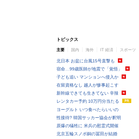
トピックス
主要
国内
海外
IT 経済
スポーツ
北日本 お盆に台風15号直撃も
宿命…99歳医師が地震で「覚悟」
子ども追い マンションへ侵入か
在留資格なし 越人が惨事起こす
新幹線できても生きてない 辛辣
レンタカー予約 10万円分当たる
ヨーグルト いつ食べたらいいの
性接待? 韓国サッカー協会が釈明
原爆の犠牲に 米兵の慰霊式開催
北京五輪スノボ銅の冨田が結婚