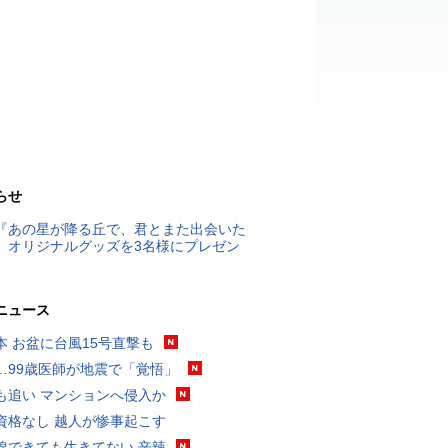
らせ
『あの星が降る丘で、君とまた出会いた
』オリジナルグッズを3名様にプレゼン
ニュース
本 お盆に台風15号直撃も
…99歳医師が地震で「覚悟」
も追い マンションへ侵入か
資格なし 越人が惨事起こす
線できても生きてない 辛辣