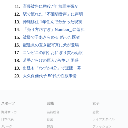
11.
斉藤被告に懲役7年 無罪主張か
12.
駅で流れた「不適切音声」に声明
13.
沖縄移住 1年住んで分かった現実
14.
「売り方汚すぎ」Number_iに落胆
15.
被爆で子あきらめる 怒った医者
16.
配達員の置き配写真に犬が登場
17.
コンビニの割引おにぎり買わぬ訳
18.
若手だらけの巨人がV争い 困惑
19.
出廷も「わずか4分」で退廷一幕
20.
大久保佳代子 50代の性欲事情
スポーツ
芸能
女子
海外サッカー
芸能総合
恋愛
日本代表
音楽
ライフスタイル
Jリーグ
韓流
ファッション