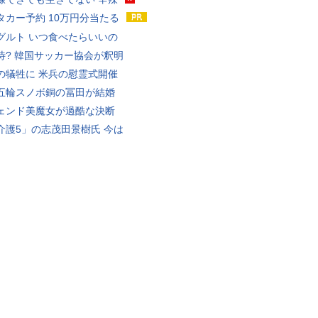
タカー予約 10万円分当たる
グルト いつ食べたらいいの
待? 韓国サッカー協会が釈明
の犠牲に 米兵の慰霊式開催
五輪スノボ銅の冨田が結婚
ェンド美魔女が過酷な決断
介護5」の志茂田景樹氏 今は