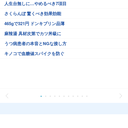
人生台無しに…やめるべき7項目
さくらんぼ 驚くべき効果効能
465gで321円 ドンキプリン品薄
麻辣湯 具材次第でカツ丼級に
うつ病患者の本音とNGな接し方
キノコで血糖値スパイクを防ぐ