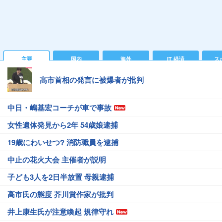
主要
国内
海外
IT 経済
ス
高市首相の発言に被爆者が批判
中日・嶋基宏コーチが車で事故
女性遺体発見から2年 54歳娘逮捕
19歳にわいせつ? 消防職員を逮捕
中止の花火大会 主催者が説明
子ども3人を2日半放置 母親逮捕
高市氏の態度 芥川賞作家が批判
井上康生氏が注意喚起 規律守れ