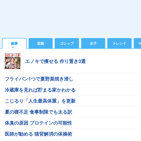
健康
芸能
ゴシップ
女子
トレンド
Y
エノキで痩せる 作り置き3選
フライパン1つで夏野菜焼き浸し
冷蔵庫を見れば貯まる家かわかる
こじるり「人生最高体重」を更新
夏の寝不足 食事制限でも太る訳
体臭の原因 プロテインの可能性
医師が勧める 猫背解消の体操術