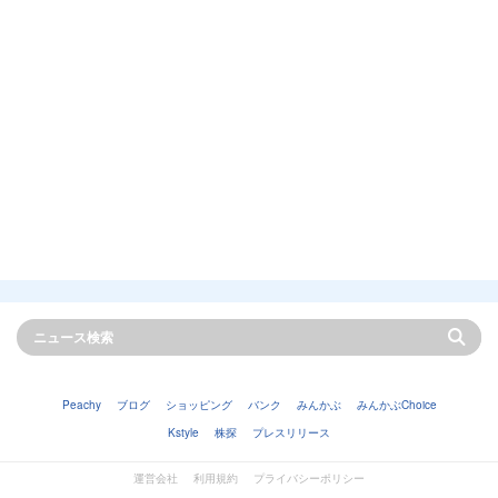
Peachy
ブログ
ショッピング
バンク
みんかぶ
みんかぶChoice
Kstyle
株探
プレスリリース
運営会社
利用規約
プライバシーポリシー