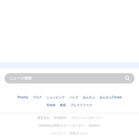
Peachy
ブログ
ショッピング
バンク
みんかぶ
みんかぶChoice
Kstyle
株探
プレスリリース
運営会社
利用規約
プライバシーポリシー
livedoorお客様サポートセンター
livedoor
コンテンツ・広告ポリシー