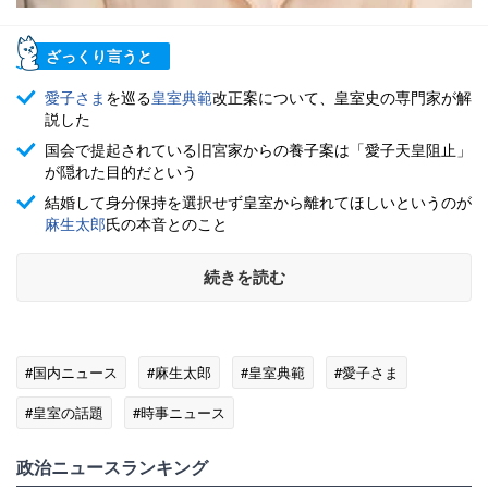
ざっくり言うと
愛子さま
を巡る
皇室典範
改正案について、皇室史の専門家が解
説した
国会で提起されている旧宮家からの養子案は「愛子天皇阻止」
が隠れた目的だという
結婚して身分保持を選択せず皇室から離れてほしいというのが
麻生太郎
氏の本音とのこと
続きを読む
#国内ニュース
#麻生太郎
#皇室典範
#愛子さま
#皇室の話題
#時事ニュース
政治ニュースランキング