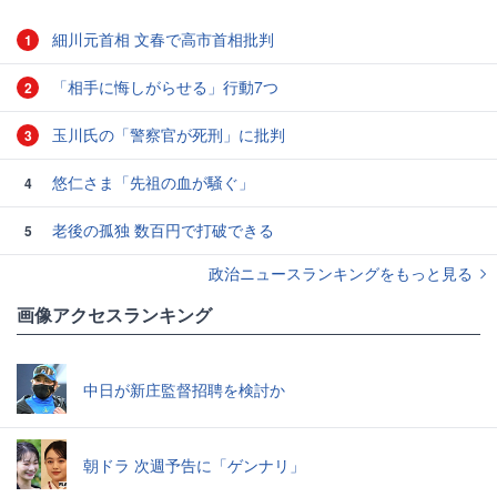
細川元首相 文春で高市首相批判
1
「相手に悔しがらせる」行動7つ
2
玉川氏の「警察官が死刑」に批判
3
悠仁さま「先祖の血が騒ぐ」
4
老後の孤独 数百円で打破できる
5
政治ニュースランキングをもっと見る
画像アクセスランキング
中日が新庄監督招聘を検討か
朝ドラ 次週予告に「ゲンナリ」