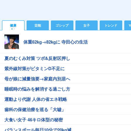
健康
芸能
ゴシップ
女子
トレンド
Y
体重62kg→82kgに 寺田心の生活
夏のむくみ対策 ツボ&反射区押し
紫外線対策がビタミンD不足に
母が娘に減量強要→家庭内別居へ
睡眠時の悩みを解消する過ごし方
運動より代謝 人体の省エネ戦略
歯科の保健治療を巡る「大嘘」
大食い女子 46キロ体型の秘密
バランスボール毎日10分で20kg減