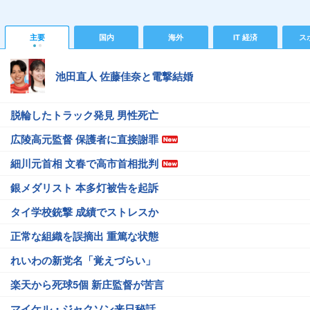
主要
国内
海外
IT 経済
ス
池田直人 佐藤佳奈と電撃結婚
脱輪したトラック発見 男性死亡
広陵高元監督 保護者に直接謝罪
細川元首相 文春で高市首相批判
銀メダリスト 本多灯被告を起訴
タイ学校銃撃 成績でストレスか
正常な組織を誤摘出 重篤な状態
れいわの新党名「覚えづらい」
楽天から死球5個 新庄監督が苦言
マイケル・ジャクソン来日秘話