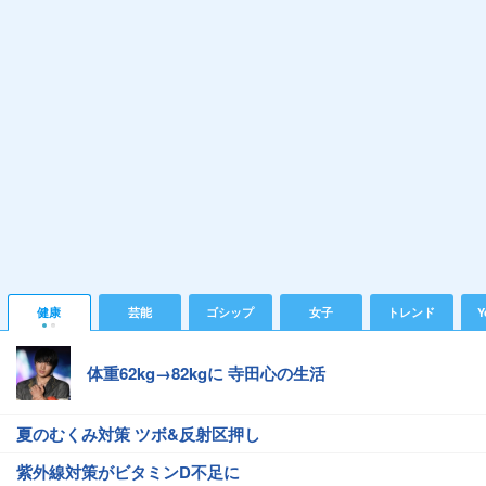
健康
芸能
ゴシップ
女子
トレンド
Y
体重62kg→82kgに 寺田心の生活
夏のむくみ対策 ツボ&反射区押し
紫外線対策がビタミンD不足に