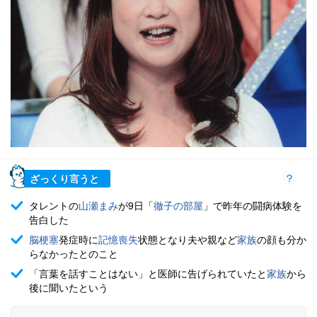
ざっくり言うと
タレントの
山瀬まみ
が9日「
徹子の部屋
」で昨年の闘病体験を
告白した
脳梗塞
発症時に
記憶喪失
状態となり夫や親など
家族
の顔も分か
らなかったとのこと
「言葉を話すことはない」と医師に告げられていたと
家族
から
後に聞いたという