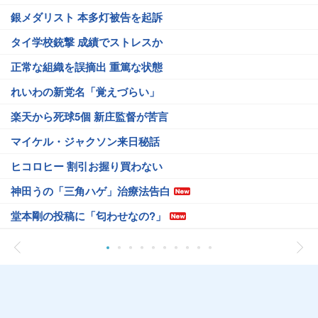
銀メダリスト 本多灯被告を起訴
タイ学校銃撃 成績でストレスか
正常な組織を誤摘出 重篤な状態
れいわの新党名「覚えづらい」
楽天から死球5個 新庄監督が苦言
マイケル・ジャクソン来日秘話
ヒコロヒー 割引お握り買わない
神田うの「三角ハゲ」治療法告白
堂本剛の投稿に「匂わせなの?」