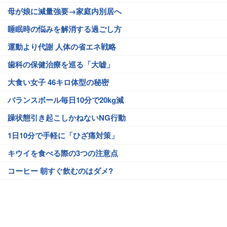
母が娘に減量強要→家庭内別居へ
睡眠時の悩みを解消する過ごし方
運動より代謝 人体の省エネ戦略
歯科の保健治療を巡る「大嘘」
大食い女子 46キロ体型の秘密
バランスボール毎日10分で20kg減
躁状態引き起こしかねないNG行動
1日10分で手軽に「ひざ痛対策」
キウイを食べる際の3つの注意点
コーヒー 朝すぐ飲むのはダメ?