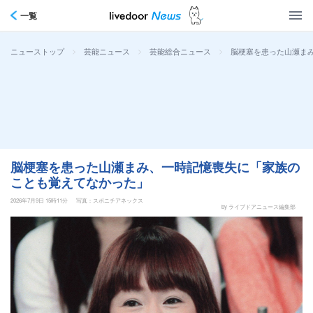
一覧
>
>
>
脳梗塞を患った山瀬ま
ニューストップ
芸能ニュース
芸能総合ニュース
脳梗塞を患った山瀬まみ、一時記憶喪失に「家族の
ことも覚えてなかった」
2026年7月9日 15時11分
写真：スポニチアネックス
by ライブドアニュース編集部