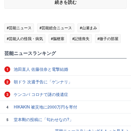
続きを読む
#芸能ニュース
#芸能総合ニュース
#山瀬まみ
#芸能人の怪我・病気
#脳梗塞
#記憶喪失
#徹子の部屋
#家族
芸能ニュースランキング
池田直人 佐藤佳奈と電撃結婚
1
朝ドラ 次週予告に「ゲンナリ」
2
ケンコバ コロナで謎の後遺症
3
HIKAKIN 被災地に2000万円を寄付
4
堂本剛の投稿に「匂わせなの?」
5
芸能ニュースランキングをもっと見る