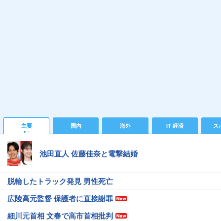
主要
国内
海外
IT 経済
ス
池田直人 佐藤佳奈と電撃結婚
脱輪したトラック発見 男性死亡
広陵高元監督 保護者に直接謝罪
細川元首相 文春で高市首相批判