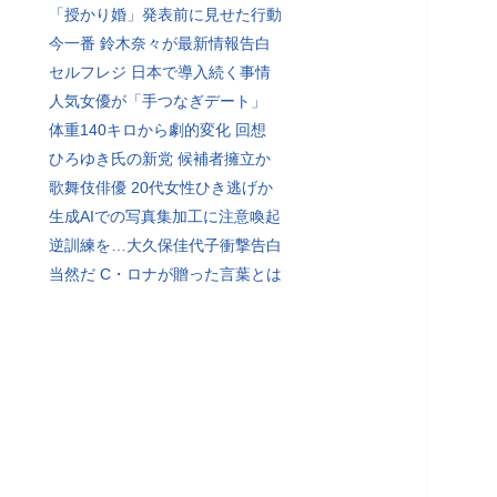
「授かり婚」発表前に見せた行動
今一番 鈴木奈々が最新情報告白
セルフレジ 日本で導入続く事情
人気女優が「手つなぎデート」
体重140キロから劇的変化 回想
ひろゆき氏の新党 候補者擁立か
歌舞伎俳優 20代女性ひき逃げか
生成AIでの写真集加工に注意喚起
逆訓練を…大久保佳代子衝撃告白
当然だ C・ロナが贈った言葉とは