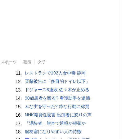
スポーツ
芸能
女子
11.
レストランで192人食中毒 静岡
12.
斉藤被告に「多目的トイレ以下」
13.
ドジャース6連敗 佐々木が止める
14.
90歳患者を殴る? 看護助手を逮捕
15.
みな実を守った? 粋な行動に称賛
16.
NHK職員性被害 出演者に怒りの声
17.
「泥酔者」熊本で通報が頻発か
18.
脳梗塞になりやすい人の特徴