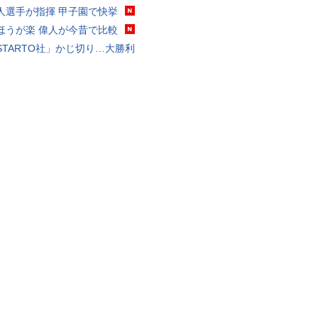
人選手が指揮 甲子園で快挙
ほうが楽 偉人が今昔で比較
STARTO社」かじ切り…大勝利