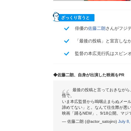
ざっくり言うと
俳優の
佐藤二朗
さんがフジテ
「最後の投稿」と宣言しな
監督の本広克行氏はスピン
◆佐藤二朗、自身が出演した映画をPR
最後の投稿と言っておきながら
悟で。
いま本広監督から嗚咽止まらぬメー
諦めてない」と。なんて往生際が悪
映画「踊るNEW」、9/18公開。マ
— 佐藤二朗 (@actor_satojiro)
July 8