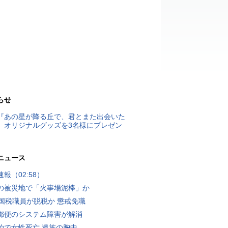
らせ
『あの星が降る丘で、君とまた出会いた
』オリジナルグッズを3名様にプレゼン
ニュース
報（02:58）
の被災地で「火事場泥棒」か
歳国税職員が脱税か 懲戒免職
郵便のシステム障害が解消
泊で女性死亡 遺族の胸中