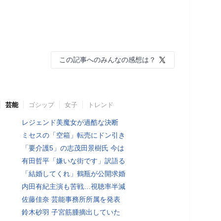
この記事へのみんなの感想は？
芸能
ゴシップ
女子
トレンド
レジェンド美魔女が過酷な決断
ミセスの「空箱」転売にドン引き
「要介護5」の志茂田景樹氏 今は
有田哲平「嫌いな街です」訳語る
「結婚してくれ」鶴瓶が公開求婚
内田有紀主演も苦戦…視聴率半減
佐藤佳奈 芸能事務所所属を発表
鈴木砂羽 子宮筋腫摘出していた