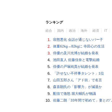
ランキング
総合
国内
政治
海外
経済
IT
1.
容態悪化 会話が通じないパー子
2.
体重62kg→82kgに 寺田心の生活
3.
俳優の及川光博が結婚を発表
4.
池田直人 佐藤佳奈と電撃結婚
5.
俳優の戸塚純貴が結婚を発表
6.
「許せない不祥事タレント」1位
7.
山田五郎さん「アド街」で名言
8.
森喜朗氏の「影響力」が減退か
9.
配信で激怒 堀大輔氏が物議
10.
佐藤二朗「33年間で初めて」妻との“ノロケ砲”に反響続々「威力抜群」「奥様かっ