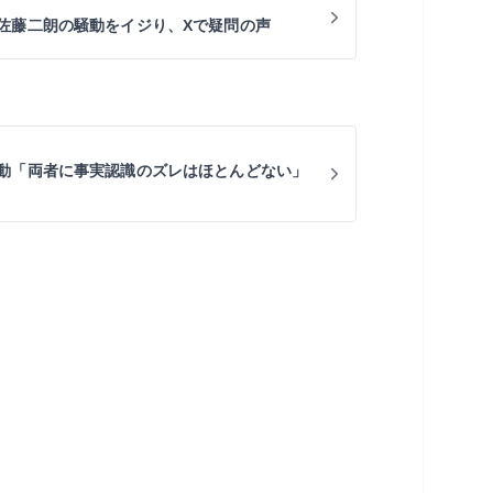
佐藤二朗の騒動をイジり、Xで疑問の声
動「両者に事実認識のズレはほとんどない」