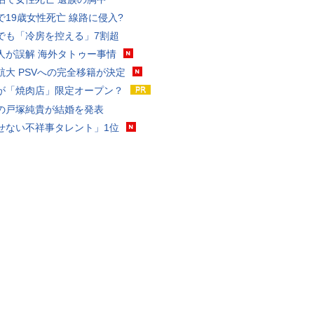
で19歳女性死亡 線路に侵入?
でも「冷房を控える」7割超
人が誤解 海外タトゥー事情
航大 PSVへの完全移籍が決定
が「焼肉店」限定オープン？
の戸塚純貴が結婚を発表
せない不祥事タレント」1位