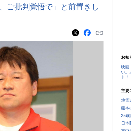
、ご批判覚悟で」と前置きし
お知
映画
い。
ト！
主要
地震速
熊本
25
日本
車中