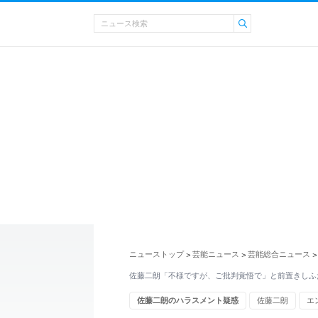
ニューストップ
芸能ニュース
芸能総合ニュース
>
>
>
佐藤二朗「不様ですが、ご批判覚悟で」と前置きしふ
佐藤二朗のハラスメント疑惑
佐藤二朗
エ