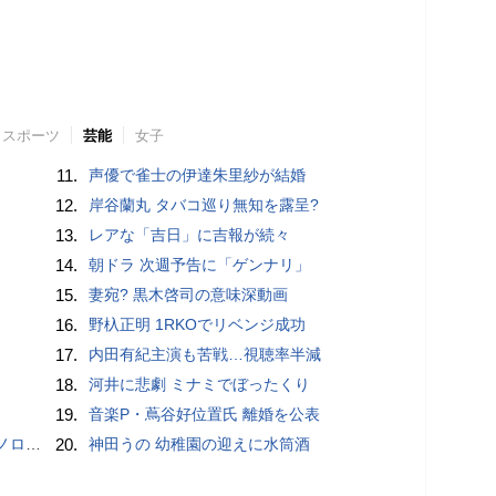
スポーツ
芸能
女子
11.
声優で雀士の伊達朱里紗が結婚
12.
岸谷蘭丸 タバコ巡り無知を露呈?
13.
レアな「吉日」に吉報が続々
14.
朝ドラ 次週予告に「ゲンナリ」
15.
妻宛? 黒木啓司の意味深動画
16.
野杁正明 1RKOでリベンジ成功
17.
内田有紀主演も苦戦…視聴率半減
18.
河井に悲劇 ミナミでぼったくり
19.
音楽P・蔦谷好位置氏 離婚を公表
こいい」
20.
神田うの 幼稚園の迎えに水筒酒