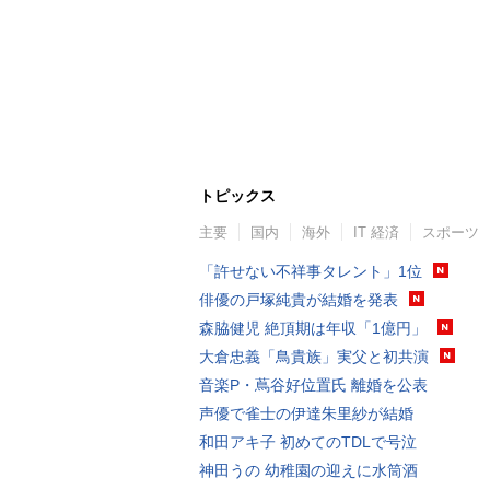
トピックス
主要
国内
海外
IT 経済
スポーツ
「許せない不祥事タレント」1位
俳優の戸塚純貴が結婚を発表
森脇健児 絶頂期は年収「1億円」
大倉忠義「鳥貴族」実父と初共演
音楽P・蔦谷好位置氏 離婚を公表
声優で雀士の伊達朱里紗が結婚
和田アキ子 初めてのTDLで号泣
神田うの 幼稚園の迎えに水筒酒