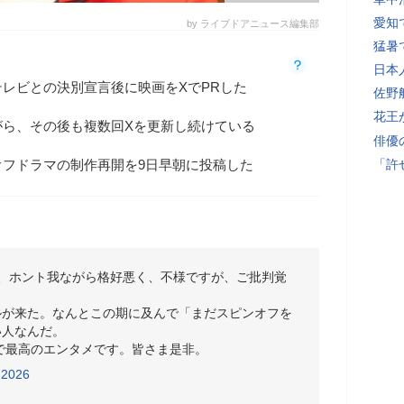
愛知
by ライブドアニュース編集部
猛暑
日本
レビとの決別宣言後に映画をXでPRした
佐野
花王
がら、その後も複数回Xを更新し続けている
俳優
オフドラマの制作再開を9日早朝に投稿した
「許
、ホント我ながら格好悪く、不様ですが、ご批判覚
ルが来た。なんとこの期に及んで「まだスピンオフを
い人なんだ。
ジで最高のエンタメです。皆さま是非。
, 2026