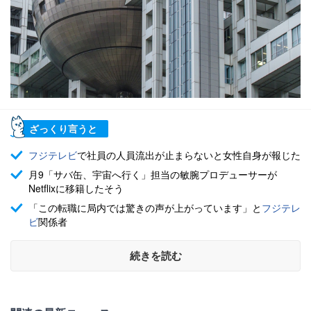
ざっくり言うと
フジテレビ
で社員の人員流出が止まらないと女性自身が報じた
月9「サバ缶、宇宙へ行く」担当の敏腕プロデューサーが
Netflixに移籍したそう
「この転職に局内では驚きの声が上がっています」と
フジテレ
ビ
関係者
続きを読む