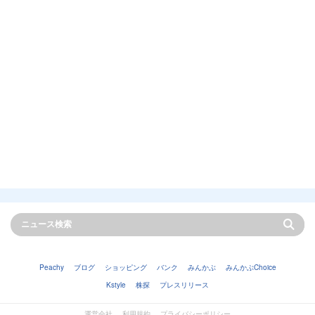
Peachy
ブログ
ショッピング
バンク
みんかぶ
みんかぶChoice
Kstyle
株探
プレスリリース
運営会社
利用規約
プライバシーポリシー