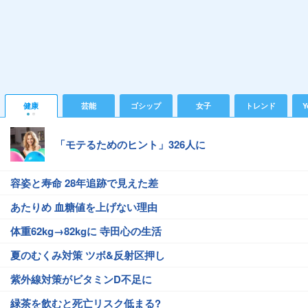
健康
芸能
ゴシップ
女子
トレンド
Y
「モテるためのヒント」326人に
容姿と寿命 28年追跡で見えた差
あたりめ 血糖値を上げない理由
体重62kg→82kgに 寺田心の生活
夏のむくみ対策 ツボ&反射区押し
紫外線対策がビタミンD不足に
緑茶を飲むと死亡リスク低まる?