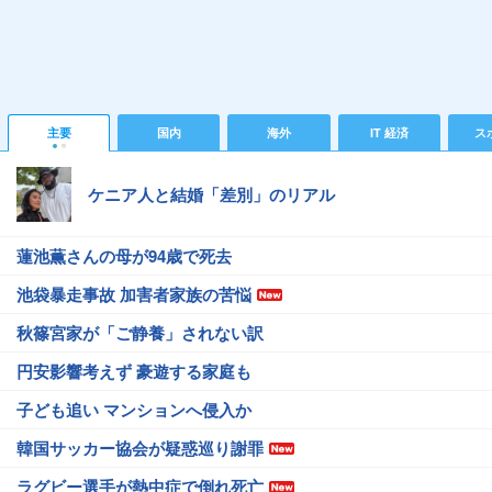
主要
国内
海外
IT 経済
ス
ケニア人と結婚「差別」のリアル
蓮池薫さんの母が94歳で死去
池袋暴走事故 加害者家族の苦悩
秋篠宮家が「ご静養」されない訳
円安影響考えず 豪遊する家庭も
子ども追い マンションへ侵入か
韓国サッカー協会が疑惑巡り謝罪
ラグビー選手が熱中症で倒れ死亡