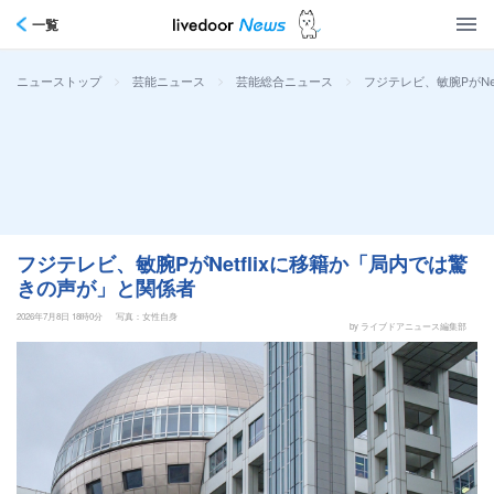
一覧
>
>
>
フジテレビ、敏腕PがNe
ニューストップ
芸能ニュース
芸能総合ニュース
フジテレビ、敏腕PがNetflixに移籍か「局内では驚
きの声が」と関係者
2026年7月8日 18時0分
写真：女性自身
by ライブドアニュース編集部