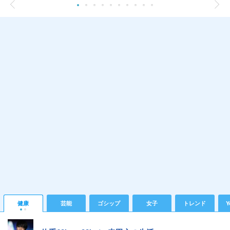
健康
芸能
ゴシップ
女子
トレンド
Y