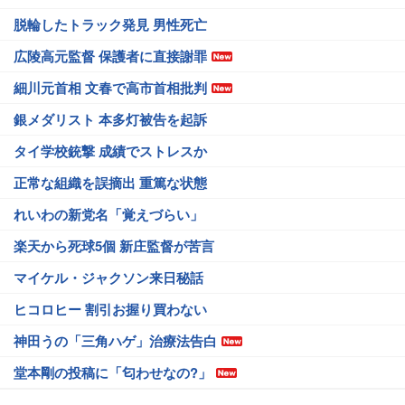
脱輪したトラック発見 男性死亡
広陵高元監督 保護者に直接謝罪
細川元首相 文春で高市首相批判
銀メダリスト 本多灯被告を起訴
タイ学校銃撃 成績でストレスか
正常な組織を誤摘出 重篤な状態
れいわの新党名「覚えづらい」
楽天から死球5個 新庄監督が苦言
マイケル・ジャクソン来日秘話
ヒコロヒー 割引お握り買わない
神田うの「三角ハゲ」治療法告白
堂本剛の投稿に「匂わせなの?」