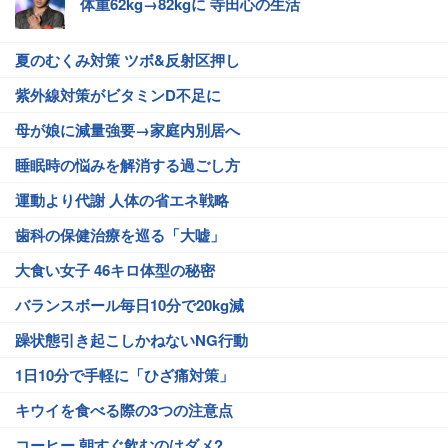
体重62kg→82kgに 寺田心の生活
夏のむくみ対策 ツボ&反射区押し
紫外線対策がビタミンD不足に
母が娘に減量強要→家庭内別居へ
睡眠時の悩みを解消する過ごし方
運動より代謝 人体の省エネ戦略
歯科の保健治療を巡る「大嘘」
大食い女子 46キロ体型の秘密
バランスボール毎日10分で20kg減
躁状態引き起こしかねないNG行動
1日10分で手軽に「ひざ痛対策」
キウイを食べる際の3つの注意点
コーヒー 朝すぐ飲むのはダメ?