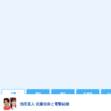
主要
国内
海外
IT 経済
ス
池田直人 佐藤佳奈と電撃結婚