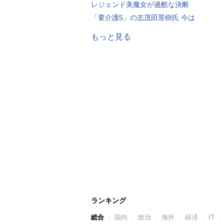
レジェンド美魔女が過酷な決断
「要介護5」の志茂田景樹氏 今は
もっと見る
ランキング
総合
国内
政治
海外
経済
IT