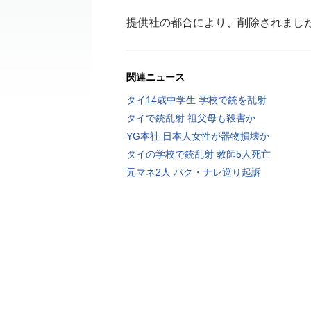
提供社の都合により、削除されまし
関連ニュース
タイ14歳中学生 学校で銃を乱射
タイで銃乱射 祖父母も殺害か
YG本社 日本人女性が器物損壊か
タイの学校で銃乱射 教師5人死亡
元マネ2人 パク・ナレ巡り起訴