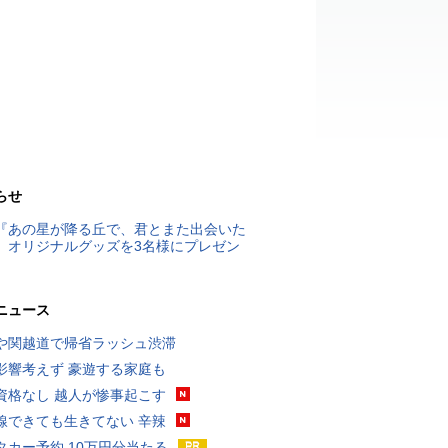
らせ
『あの星が降る丘で、君とまた出会いた
』オリジナルグッズを3名様にプレゼン
ニュース
や関越道で帰省ラッシュ渋滞
影響考えず 豪遊する家庭も
資格なし 越人が惨事起こす
線できても生きてない 辛辣
タカー予約 10万円分当たる