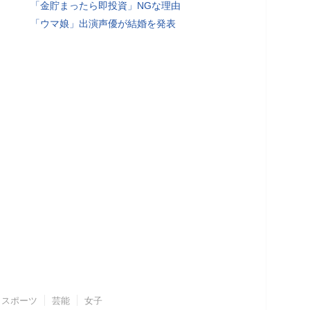
「金貯まったら即投資」NGな理由
「ウマ娘」出演声優が結婚を発表
スポーツ
芸能
女子