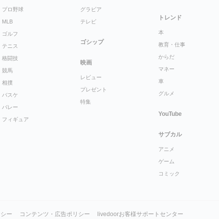
プロ野球
グラビア
トレンド
MLB
テレビ
本
ゴルフ
ゴシップ
教育・仕事
テニス
からだ
格闘技
映画
マネー
競馬
レビュー
車
相撲
プレゼント
グルメ
バスケ
特集
バレー
YouTube
フィギュア
サブカル
アニメ
ゲーム
コミック
リシー
コンテンツ・広告ポリシー
livedoorお客様サポートセンター