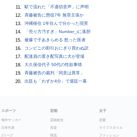
11.
駅で流れた「不適切音声」に声明
12.
斉藤被告に懲役7年 無罪主張か
13.
沖縄移住 1年住んで分かった現実
14.
「売り方汚すぎ」Number_iに落胆
15.
被爆で子あきらめる 怒った医者
16.
コンビニの割引おにぎり買わぬ訳
17.
配達員の置き配写真に犬が登場
18.
大久保佳代子 50代の性欲事情
19.
斉藤被告の裁判「同意は異常」
20.
出廷も「わずか4分」で退廷一幕
スポーツ
芸能
女子
海外サッカー
芸能総合
恋愛
日本代表
音楽
ライフスタイル
Jリーグ
韓流
ファッション