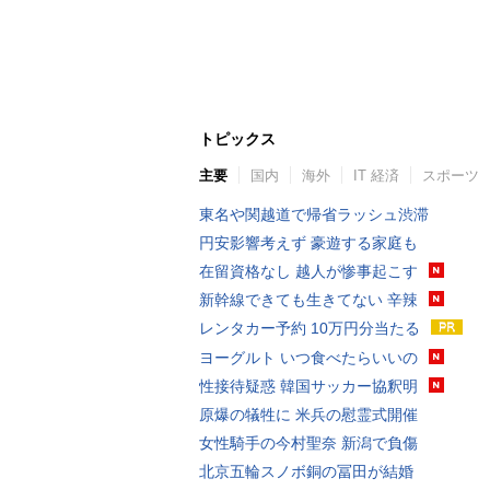
トピックス
主要
国内
海外
IT 経済
スポーツ
東名や関越道で帰省ラッシュ渋滞
円安影響考えず 豪遊する家庭も
在留資格なし 越人が惨事起こす
新幹線できても生きてない 辛辣
レンタカー予約 10万円分当たる
ヨーグルト いつ食べたらいいの
性接待疑惑 韓国サッカー協釈明
原爆の犠牲に 米兵の慰霊式開催
女性騎手の今村聖奈 新潟で負傷
北京五輪スノボ銅の冨田が結婚