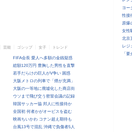
ヨー
性接
原爆
女性
北京
レジ
芸能
ゴシップ
女子
トレンド
「要
FIFA会長 愛人へ多額の金銭疑惑
総額120万円 豊胸した男性を直撃
若手だらけの巨人がV争い 困惑
大阪メトロの列車で「煙が充満」
大阪の一等地に廃墟化した商店街
ウソまで飛び交う密室会議の記録
韓国サッカー協 邦人に性接待か
全国初 何者かがオービスを盗む
映画ちいかわ コナン超え期待も
台風13号で混乱 沖縄で負傷者5人