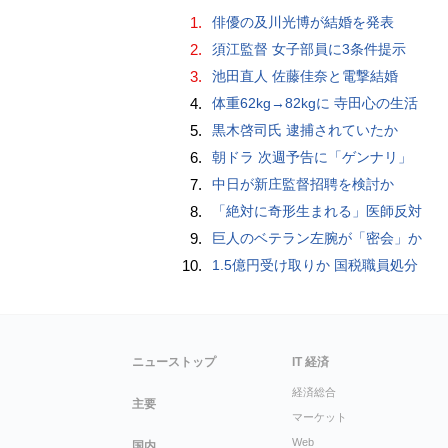
1.
俳優の及川光博が結婚を発表
2.
須江監督 女子部員に3条件提示
3.
池田直人 佐藤佳奈と電撃結婚
4.
体重62kg→82kgに 寺田心の生活
5.
黒木啓司氏 逮捕されていたか
6.
朝ドラ 次週予告に「ゲンナリ」
7.
中日が新庄監督招聘を検討か
8.
「絶対に奇形生まれる」医師反対
9.
巨人のベテラン左腕が「密会」か
10.
1.5億円受け取りか 国税職員処分
ニューストップ
IT 経済
経済総合
主要
マーケット
Web
国内