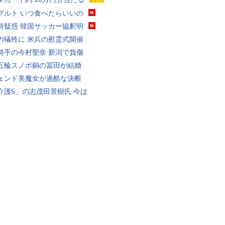
グルト いつ食べたらいいの
待疑惑 韓国サッカー協釈明
の犠牲に 米兵の慰霊式開催
騎手の今村聖奈 新潟で負傷
五輪スノボ銅の冨田が結婚
ェンド美魔女が過酷な決断
介護5」の志茂田景樹氏 今は