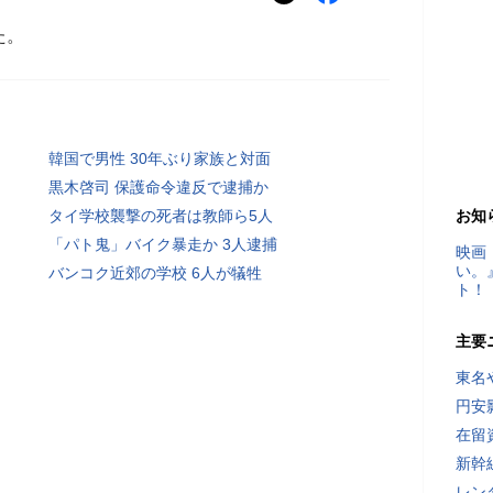
た。
韓国で男性 30年ぶり家族と対面
黒木啓司 保護命令違反で逮捕か
タイ学校襲撃の死者は教師ら5人
お知
「パト鬼」バイク暴走か 3人逮捕
映画
い。
バンコク近郊の学校 6人が犠牲
ト！
主要
東名
円安
在留
新幹
レン