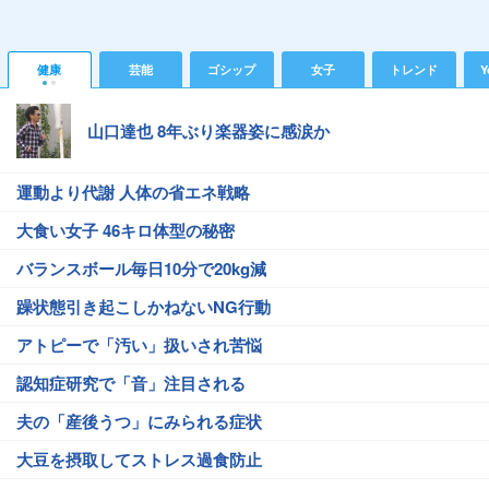
健康
芸能
ゴシップ
女子
トレンド
Y
山口達也 8年ぶり楽器姿に感涙か
運動より代謝 人体の省エネ戦略
大食い女子 46キロ体型の秘密
バランスボール毎日10分で20kg減
躁状態引き起こしかねないNG行動
アトピーで「汚い」扱いされ苦悩
認知症研究で「音」注目される
夫の「産後うつ」にみられる症状
大豆を摂取してストレス過食防止