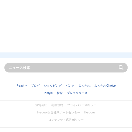
Peachy
ブログ
ショッピング
バンク
みんかぶ
みんかぶChoice
Kstyle
株探
プレスリリース
運営会社
利用規約
プライバシーポリシー
livedoorお客様サポートセンター
livedoor
コンテンツ・広告ポリシー