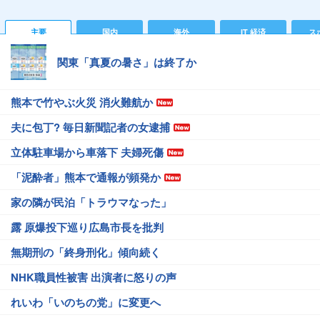
主要
国内
海外
IT 経済
ス
関東「真夏の暑さ」は終了か
熊本で竹やぶ火災 消火難航か
夫に包丁? 毎日新聞記者の女逮捕
立体駐車場から車落下 夫婦死傷
「泥酔者」熊本で通報が頻発か
家の隣が民泊「トラウマなった」
露 原爆投下巡り広島市長を批判
無期刑の「終身刑化」傾向続く
NHK職員性被害 出演者に怒りの声
れいわ「いのちの党」に変更へ