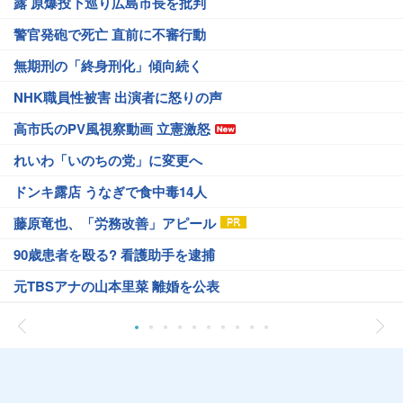
露 原爆投下巡り広島市長を批判
警官発砲で死亡 直前に不審行動
無期刑の「終身刑化」傾向続く
NHK職員性被害 出演者に怒りの声
高市氏のPV風視察動画 立憲激怒
れいわ「いのちの党」に変更へ
ドンキ露店 うなぎで食中毒14人
藤原竜也、「労務改善」アピール
90歳患者を殴る? 看護助手を逮捕
元TBSアナの山本里菜 離婚を公表