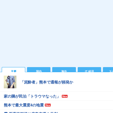
主要
国内
海外
IT 経済
ス
「泥酔者」熊本で通報が頻発か
家の隣が民泊「トラウマなった」
熊本で最大震度4の地震