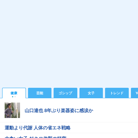
健康
芸能
ゴシップ
女子
トレンド
Y
山口達也 8年ぶり楽器姿に感涙か
運動より代謝 人体の省エネ戦略