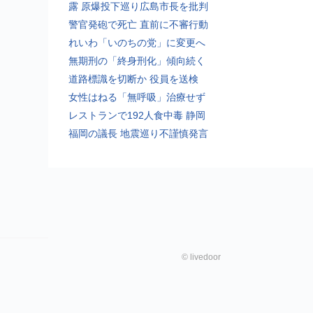
露 原爆投下巡り広島市長を批判
警官発砲で死亡 直前に不審行動
れいわ「いのちの党」に変更へ
無期刑の「終身刑化」傾向続く
道路標識を切断か 役員を送検
女性はねる「無呼吸」治療せず
レストランで192人食中毒 静岡
福岡の議長 地震巡り不謹慎発言
©
livedoor