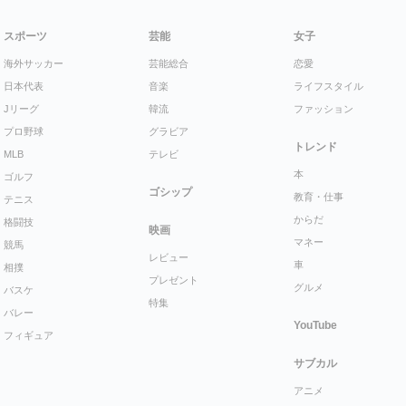
スポーツ
芸能
女子
海外サッカー
芸能総合
恋愛
日本代表
音楽
ライフスタイル
Jリーグ
韓流
ファッション
プロ野球
グラビア
トレンド
MLB
テレビ
本
ゴルフ
ゴシップ
教育・仕事
テニス
からだ
格闘技
映画
マネー
競馬
レビュー
車
相撲
プレゼント
グルメ
バスケ
特集
バレー
YouTube
フィギュア
サブカル
アニメ