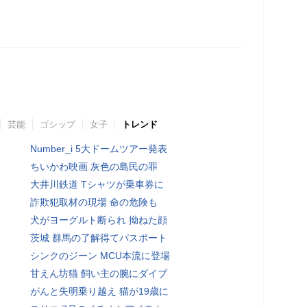
芸能
ゴシップ
女子
トレンド
Number_i 5大ドームツアー発表
ちいかわ映画 灰色の島民の罪
大井川鉄道 Tシャツが乗車券に
詐欺犯取材の現場 命の危険も
犬がヨーグルト断られ 拗ねた顔
茨城 群馬の了解得てパスポート
シンクのジーン MCU本流に登場
甘えん坊猫 飼い主の腕にダイブ
がんと失明乗り越え 猫が19歳に