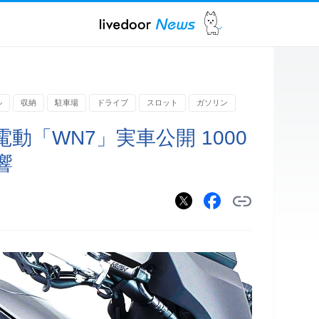
ル
収納
駐車場
ドライブ
スロット
ガソリン
動「WN7」実車公開 1000
響