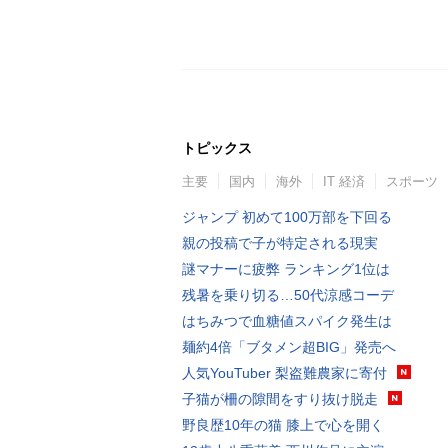
トピックス
主要
国内
海外
IT 経済
スポーツ
ジャンプ 初めて100万部を下回る
親の投稿で子が特定される現実
謎マナーに疲弊 ランキング1位は
残暑を乗り切る…50代涼感コーデ
はちみつで血糖値スパイク発生は
麺約4倍「ブタメン超BIG」発売へ
人気YouTuber 梨盗難農家に寄付
子猫が柵の隙間をすり抜け脱走
野良歴10年の猫 膝上で心を開く