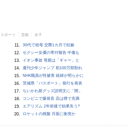
スポーツ
芸能
女子
11.
30代で祖母 交際1カ月で妊娠
12.
セクシー女優の寄付報告 中傷も
13.
イオン事故 母親は「ギャー」と
14.
週刊少年ジャンプ 初100万部割れ
15.
NHK職員が性被害 経緯が明らかに
16.
茨城県「パスポート」発行を発表
17.
ちいかわ新グッズ説明文に「闇」
18.
コンビニで爆発音 店は煙で充満
19.
エアリズム 2年前後で効果失う?
20.
ロケットの残骸 月面に衝突か