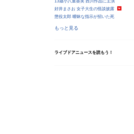
13歳小八重葵美 西川作品に主演
好井まさお 女子大生の怪談披露
懲役太郎 曖昧な指示が招いた死
もっと見る
ライブドアニュースを読もう！