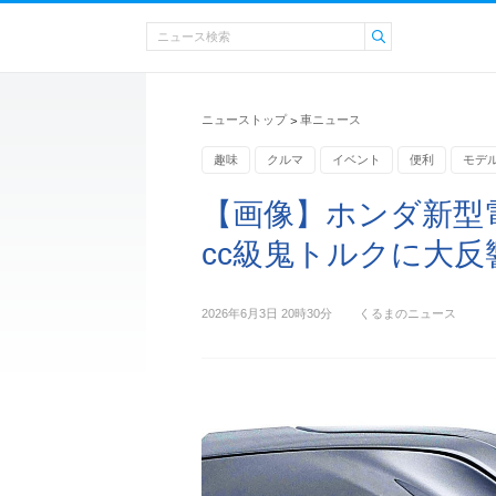
ニューストップ
車ニュース
>
趣味
クルマ
イベント
便利
モデ
バイク
【画像】ホンダ新型電
cc級鬼トルクに大反
2026年6月3日 20時30分
くるまのニュース