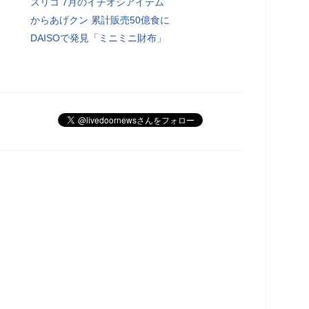
スリコ 7月のイチオシアイテム
からあげクン 累計販売50億食に
DAISOで発見「ミニミニ財布」