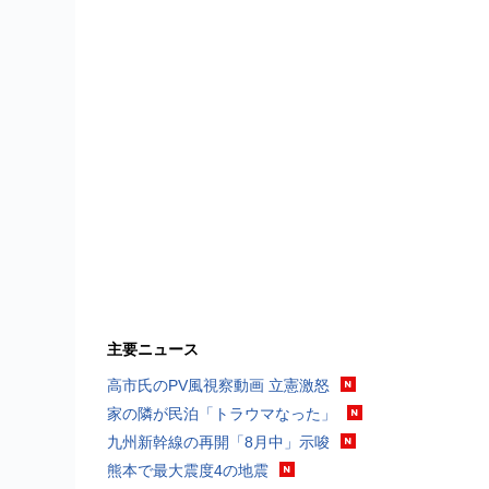
主要ニュース
高市氏のPV風視察動画 立憲激怒
家の隣が民泊「トラウマなった」
九州新幹線の再開「8月中」示唆
熊本で最大震度4の地震