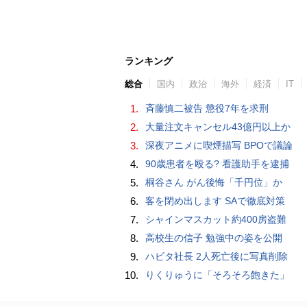
ランキング
総合
国内
政治
海外
経済
IT
1.
斉藤慎二被告 懲役7年を求刑
2.
大量注文キャンセル43億円以上か
3.
深夜アニメに喫煙描写 BPOで議論
4.
90歳患者を殴る? 看護助手を逮捕
5.
桐谷さん がん後悔「千円位」か
6.
客を閉め出します SAで徹底対策
7.
シャインマスカット約400房盗難
8.
高校生の信子 勉強中の姿を公開
9.
ハビタ社長 2人死亡後に写真削除
10.
りくりゅうに「そろそろ飽きた」