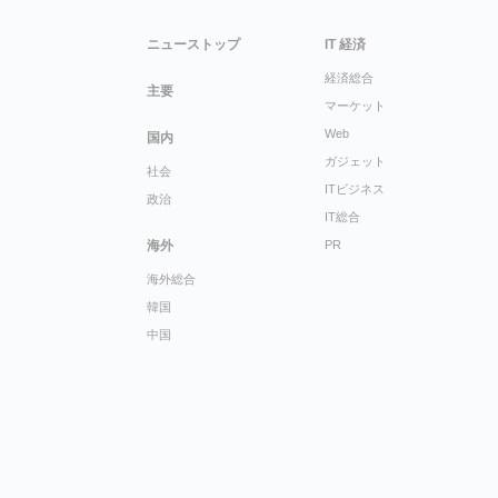
ニューストップ
IT 経済
経済総合
主要
マーケット
Web
国内
ガジェット
社会
ITビジネス
政治
IT総合
海外
PR
海外総合
韓国
中国