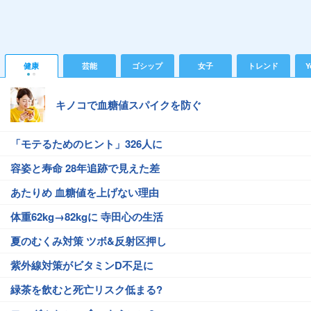
健康
芸能
ゴシップ
女子
トレンド
Y
キノコで血糖値スパイクを防ぐ
「モテるためのヒント」326人に
容姿と寿命 28年追跡で見えた差
あたりめ 血糖値を上げない理由
体重62kg→82kgに 寺田心の生活
夏のむくみ対策 ツボ&反射区押し
紫外線対策がビタミンD不足に
緑茶を飲むと死亡リスク低まる?