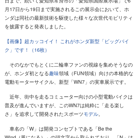
日まで、続いて愛知県常滑市の「愛知県国際展示場」で6
月17日から19日まで実施されるこの展示会において、ホ
ンダは同社の最新技術を駆使した様々な次世代モビリティ
を披露すると発表しました。
【画像】超カッコイイ！ これがホンダ新型「ビッグバイ
ク」です！（16枚）
そのなかでもとくに二輪車ファンの視線を集めそうなの
が、ホンダ初となる
趣味
領域（FUN領域）向けの本格的な
電動モーターサイクル、新型「WN7」の実車展示です。
近年、街中を走るコミューター向けの小型電動バイクは
普及が進んでいますが、このWN7は純粋に「走る楽し
さ」を追求して開発されたスポーツ
モデル
。
車名の「W」は開発コンセプトである「Be the
Wind（風になる）」の頭文字から取られており、「N」は