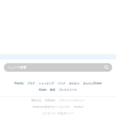
Peachy
ブログ
ショッピング
バンク
みんかぶ
みんかぶChoice
Kstyle
株探
プレスリリース
運営会社
利用規約
プライバシーポリシー
livedoorお客様サポートセンター
livedoor
コンテンツ・広告ポリシー