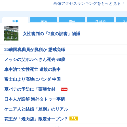
画像アクセスランキングをもっと見る
主要
国内
海外
IT 経済
ス
女性審判の「2度の誤審」物議
25歳国税職員が脱税か 懲戒免職
メッシの父ホルヘさん死去 68歳
車中泊で女性死亡 遺族の胸中
富士山より高地にパンダ 中国
夏バテの予防に「薬膳食材」
日本人が誤解 海外タトゥー事情
ケニア人と結婚「差別」のリアル
花王が「焼肉店」限定オープン？