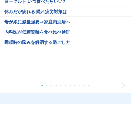
ヨーグルト いつ食べたらいい?
休みだが疲れる 隠れ疲労対策は
母が娘に減量強要→家庭内別居へ
内科医が低糖質麺を食べ比べ検証
睡眠時の悩みを解消する過ごし方