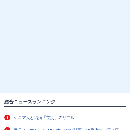
総合ニュースランキング
ケニア人と結婚「差別」のリアル
1
押収スマホから770本のわいせつ動画 15歳少女に酒と薬飲ませ性的暴行か 54歳男を再逮捕 「薬もありますよ」とSNSで誘い出し
2