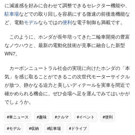
に減速感を好みに合わせて調整できるセレクター機能や、
駐車場
などでの取り回しを容易にする微速の前後進機能な
ど、電動
モデル
ならではの
便利
な電子制御も満載です。
このように、ホンダが長年培ってきた二輪車開発の豊富
なノウハウと、最新の電動化技術が見事に融合した新型
WN7。
カーボンニュートラル社会の実現に向けたホンダの「本
気」を感じ取ることができるこの次世代モーターサイクル
が放つ、静かなる迫力と美しいディテールを実車を間近で
確かめられる機会に、ぜひ会場へ足を運んでみてはいかが
でしょうか。
#車ニュース
#趣味
#クルマ
#イベント
#便利
#モデル
#収納
#駐車場
#ドライブ