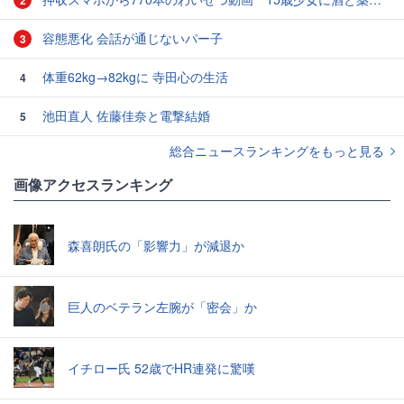
容態悪化 会話が通じないパー子
3
体重62kg→82kgに 寺田心の生活
4
池田直人 佐藤佳奈と電撃結婚
5
総合ニュースランキングをもっと見る
画像アクセスランキング
森喜朗氏の「影響力」が減退か
巨人のベテラン左腕が「密会」か
イチロー氏 52歳でHR連発に驚嘆