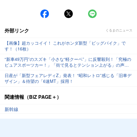
外部リンク
くるまのニュース
【画像】超カッコイイ！ これがホンダ新型「ビッグバイク」で
す！（16枚）
“新車49万円”のスズキ「小さな“軽クーペ”」に反響殺到！「究極の
ピュアスポーツカー！」「街で見るとテンション上がる」の声
も！ “5速MT×軽量ボディ”で最高に楽しい！
日産が「新型フェアレディZ」発表！ “昭和レトロ”感じる「旧車デ
ザイン」＆待望の「6速MT」採用！
関連情報（BiZ PAGE＋）
新幹線