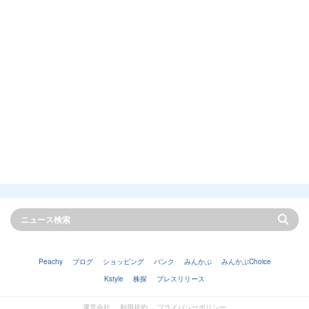
Peachy
ブログ
ショッピング
バンク
みんかぶ
みんかぶChoice
Kstyle
株探
プレスリリース
運営会社
利用規約
プライバシーポリシー