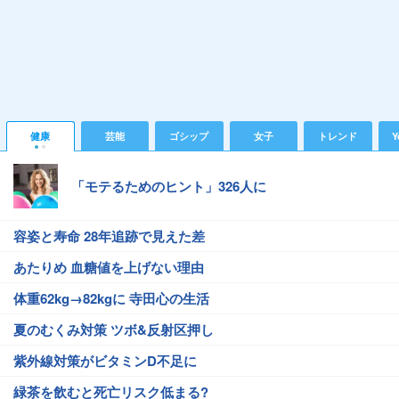
健康
芸能
ゴシップ
女子
トレンド
Y
「モテるためのヒント」326人に
容姿と寿命 28年追跡で見えた差
あたりめ 血糖値を上げない理由
体重62kg→82kgに 寺田心の生活
夏のむくみ対策 ツボ&反射区押し
紫外線対策がビタミンD不足に
緑茶を飲むと死亡リスク低まる?