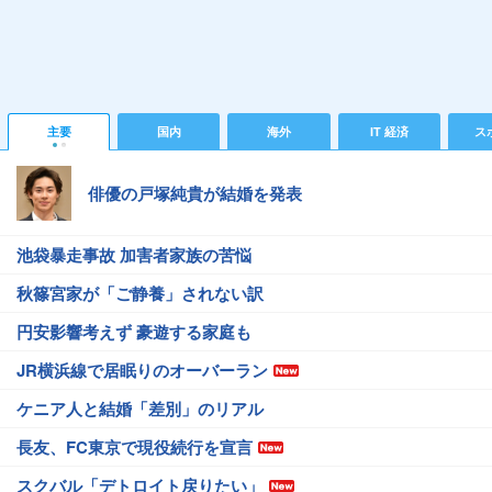
主要
国内
海外
IT 経済
ス
俳優の戸塚純貴が結婚を発表
池袋暴走事故 加害者家族の苦悩
秋篠宮家が「ご静養」されない訳
円安影響考えず 豪遊する家庭も
JR横浜線で居眠りのオーバーラン
ケニア人と結婚「差別」のリアル
長友、FC東京で現役続行を宣言
スクバル「デトロイト戻りたい」