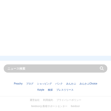
Peachy
ブログ
ショッピング
バンク
みんかぶ
みんかぶChoice
Kstyle
株探
プレスリリース
運営会社
利用規約
プライバシーポリシー
livedoorお客様サポートセンター
livedoor