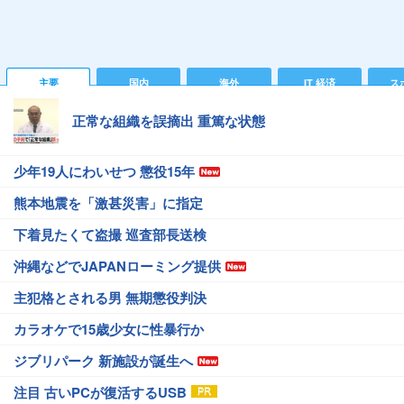
主要
国内
海外
IT 経済
ス
正常な組織を誤摘出 重篤な状態
少年19人にわいせつ 懲役15年
熊本地震を「激甚災害」に指定
下着見たくて盗撮 巡査部長送検
沖縄などでJAPANローミング提供
主犯格とされる男 無期懲役判決
カラオケで15歳少女に性暴行か
ジブリパーク 新施設が誕生へ
注目 古いPCが復活するUSB