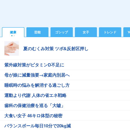
健康
芸能
ゴシップ
女子
トレンド
Y
夏のむくみ対策 ツボ&反射区押し
紫外線対策がビタミンD不足に
母が娘に減量強要→家庭内別居へ
睡眠時の悩みを解消する過ごし方
運動より代謝 人体の省エネ戦略
歯科の保健治療を巡る「大嘘」
大食い女子 46キロ体型の秘密
バランスボール毎日10分で20kg減