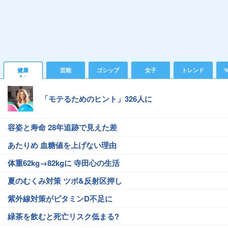
健康
芸能
ゴシップ
女子
トレンド
Y
「モテるためのヒント」326人に
容姿と寿命 28年追跡で見えた差
あたりめ 血糖値を上げない理由
体重62kg→82kgに 寺田心の生活
夏のむくみ対策 ツボ&反射区押し
紫外線対策がビタミンD不足に
緑茶を飲むと死亡リスク低まる?