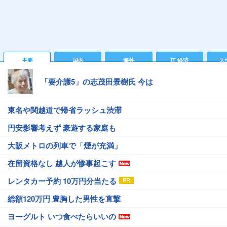
主要
国内
海外
IT 経済
ス
「要介護5」の志茂田景樹氏 今は
東名や関越道で帰省ラッシュ渋滞
円安影響考えず 豪遊する家庭も
大阪メトロの列車で「煙が充満」
在留資格なし 越人が惨事起こす
レンタカー予約 10万円分当たる
総額120万円 豊胸した男性を直撃
ヨーグルト いつ食べたらいいの