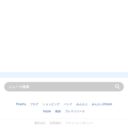
Peachy
ブログ
ショッピング
バンク
みんかぶ
みんかぶChoice
Kstyle
株探
プレスリリース
運営会社
利用規約
プライバシーポリシー