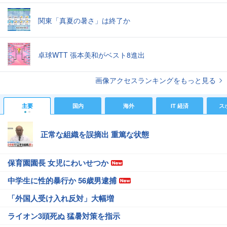
関東「真夏の暑さ」は終了か
卓球WTT 張本美和がベスト8進出
画像アクセスランキングをもっと見る
主要
国内
海外
IT 経済
ス
正常な組織を誤摘出 重篤な状態
保育園園長 女児にわいせつか
中学生に性的暴行か 56歳男逮捕
「外国人受け入れ反対」大幅増
ライオン3頭死ぬ 猛暑対策を指示