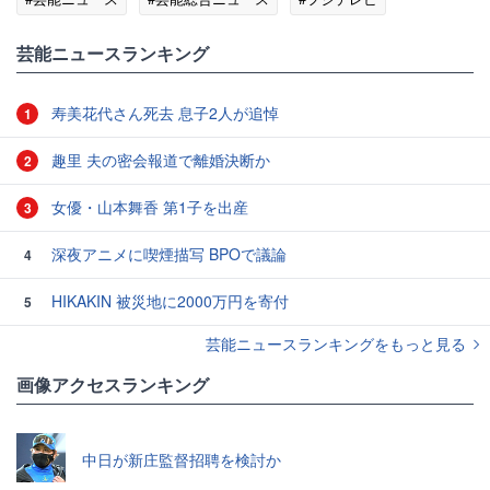
芸能ニュースランキング
寿美花代さん死去 息子2人が追悼
1
趣里 夫の密会報道で離婚決断か
2
女優・山本舞香 第1子を出産
3
深夜アニメに喫煙描写 BPOで議論
4
HIKAKIN 被災地に2000万円を寄付
5
芸能ニュースランキングをもっと見る
画像アクセスランキング
中日が新庄監督招聘を検討か