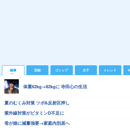
健康
芸能
ゴシップ
女子
トレンド
Y
体重62kg→82kgに 寺田心の生活
夏のむくみ対策 ツボ&反射区押し
紫外線対策がビタミンD不足に
母が娘に減量強要→家庭内別居へ