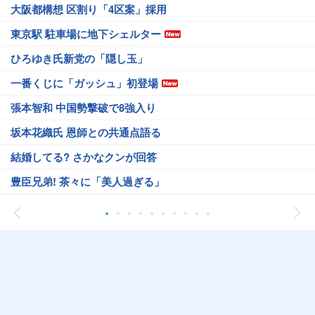
大阪都構想 区割り「4区案」採用
東京駅 駐車場に地下シェルター
ひろゆき氏新党の「隠し玉」
一番くじに「ガッシュ」初登場
張本智和 中国勢撃破で8強入り
坂本花織氏 恩師との共通点語る
結婚してる? さかなクンが回答
豊臣兄弟! 茶々に「美人過ぎる」