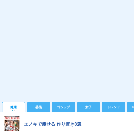
健康
芸能
ゴシップ
女子
トレンド
Y
エノキで痩せる 作り置き3選