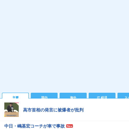
主要
国内
海外
IT 経済
ス
高市首相の発言に被爆者が批判
中日・嶋基宏コーチが車で事故