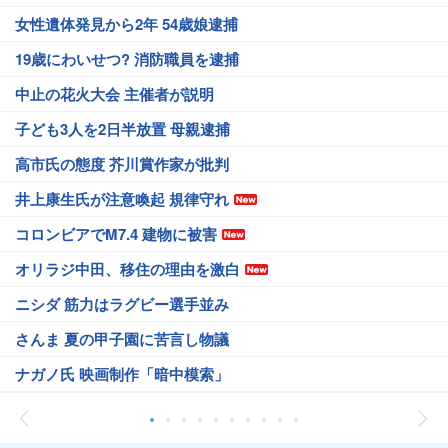
女性遺体発見から2年 54歳娘逮捕
19歳にわいせつ? 消防職員を逮捕
中止の花火大会 主催者が説明
子ども3人を2日半放置 母親逮捕
高市氏の態度 芥川賞作家が批判
井上康生氏が注意喚起 規律守れ
コロンビアでM7.4 建物に被害
オリラジ中田、移住の理由を激白
ニシダ 筋力はラグビー選手並み
さんま 夏の甲子園に苦言し物議
ナガノ氏 映画制作「暗中模索」