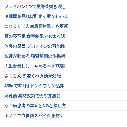
フライパン1つで夏野菜焼き浸し
冷蔵庫を見れば貯まる家かわかる
こじるり「人生最高体重」を更新
夏の寝不足 食事制限でも太る訳
体臭の原因 プロテインの可能性
医師が勧める 猫背解消の体操術
人生台無しに…やめるべき7項目
さくらんぼ 驚くべき効果効能
465gで321円 ドンキプリン品薄
麻辣湯 具材次第でカツ丼級に
うつ病患者の本音とNGな接し方
キノコで血糖値スパイクを防ぐ