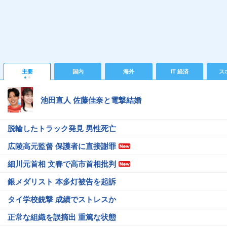
主要
国内
海外
IT 経済
ス
池田直人 佐藤佳奈と電撃結婚
脱輪したトラック発見 男性死亡
広陵高元監督 保護者に直接謝罪
細川元首相 文春で高市首相批判
銀メダリスト 本多灯被告を起訴
タイ学校銃撃 成績でストレスか
正常な組織を誤摘出 重篤な状態