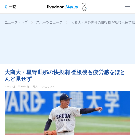
一覧
>
>
大商大・星野世那の快投劇 登板後も疲労
ニューストップ
スポーツニュース
大商大・星野世那の快投劇 登板後も疲労感をほと
んど見せず
2026年6月11日 18時0分
写真：フルカウント