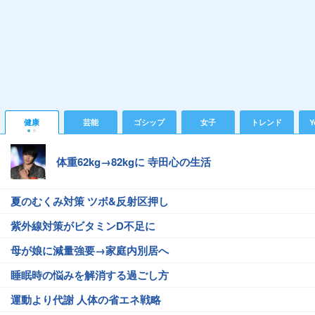
健康
芸能
ゴシップ
女子
トレンド
Y
体重62kg→82kgに 寺田心の生活
夏のむくみ対策 ツボ&反射区押し
紫外線対策がビタミンD不足に
母が娘に減量強要→家庭内別居へ
睡眠時の悩みを解消する過ごし方
運動より代謝 人体の省エネ戦略