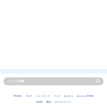
Peachy
ブログ
ショッピング
バンク
みんかぶ
みんかぶChoice
Kstyle
株探
プレスリリース