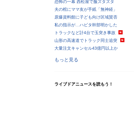
恐怖の一幕 西松屋で服ズタズタ
夫の棺にママ友が手紙「無神経」
原爆資料館に子ども向け区域賛否
私の指示が…ハビタ幹部明かした
トラックなど計4台で玉突き事故
山形の高速道でトラック同士追突
大量注文キャンセル43億円以上か
もっと見る
ライブドアニュースを読もう！