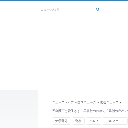
ニューストップ
国内ニュース
政治ニュース
>
>
>
天皇陛下と愛子さま、早慶戦のお車で「異例の席次」
大学野球
警察
アルフ
アルファード
雅子さま