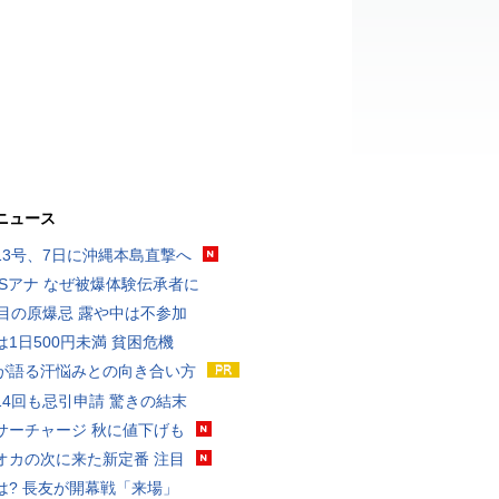
ニュース
13号、7日に沖縄本島直撃へ
BSアナ なぜ被爆体験伝承者に
回目の原爆忌 露や中は不参加
は1日500円未満 貧困危機
が語る汗悩みとの向き合い方
14回も忌引申請 驚きの結末
サーチャージ 秋に値下げも
オカの次に来た新定番 注目
は? 長友が開幕戦「来場」