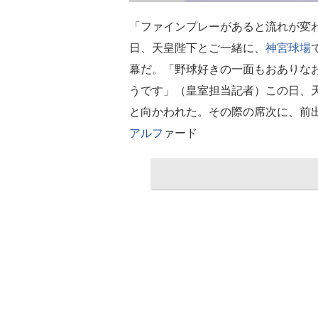
「ファインプレーがあると流れが変
日、天皇陛下とご一緒に、
神宮球場
幕だ。「野球好きの一面もおありな
うです」（皇室担当記者）この日、
と向かわれた。その際の席次に、前
アルフ
ァード