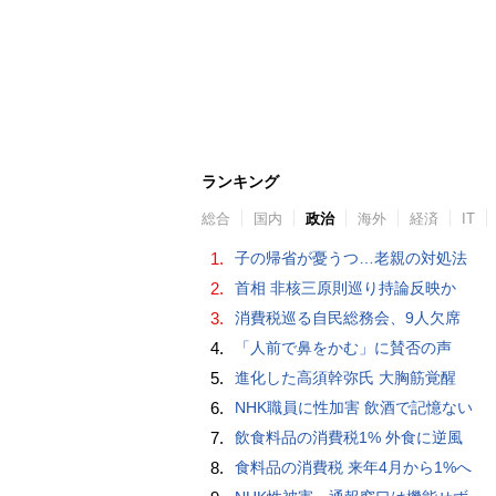
ランキング
総合
国内
政治
海外
経済
IT
1.
子の帰省が憂うつ…老親の対処法
2.
首相 非核三原則巡り持論反映か
3.
消費税巡る自民総務会、9人欠席
4.
「人前で鼻をかむ」に賛否の声
5.
進化した高須幹弥氏 大胸筋覚醒
6.
NHK職員に性加害 飲酒で記憶ない
7.
飲食料品の消費税1% 外食に逆風
8.
食料品の消費税 来年4月から1%へ