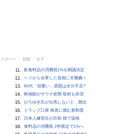
スポーツ
芸能
女子
11.
飲食料品の消費税1%を閣議決定
12.
ヘリから合掌した首相に非難轟々
13.
60代「頭重い」原因は水分不足?
14.
映画館がサウナ状態 取材も拒否
15.
ひろゆき氏が出馬しないと…懸念
16.
トランプ口座 格差に挑む新制度
17.
日本人練習生が詐欺 韓で送検
18.
食料品の消費税 2年限定で1%へ