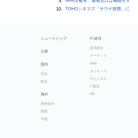
9.
NHK性被害、通報窓口は機能せず
10.
TOHOシネマズ「サウナ状態」に
ニューストップ
IT 経済
経済総合
主要
マーケット
Web
国内
ガジェット
社会
ITビジネス
政治
IT総合
海外
PR
海外総合
韓国
中国