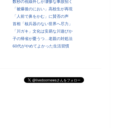
数秒の視線外しが凄惨な事故招く
「被爆後のにおい」高校生が再現
「人前で鼻をかむ」に賛否の声
首相「核兵器のない世界へ尽力」
「川ガキ」文化は安易な川遊びか
子の帰省が憂うつ…老親の対処法
60代がやめてよかった生活習慣