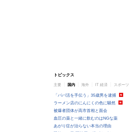
トピックス
主要
国内
海外
IT 経済
スポーツ
「パパ活を手伝う」35歳男を逮捕
ラーメン店のにんにくの色に騒然
被爆者団体が高市首相と面会
血圧の薬と一緒に飲むのはNGな薬
あがり症が治らない本当の理由