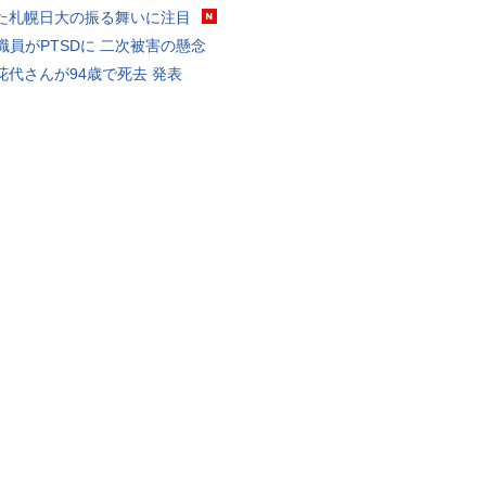
た札幌日大の振る舞いに注目
K職員がPTSDに 二次被害の懸念
花代さんが94歳で死去 発表