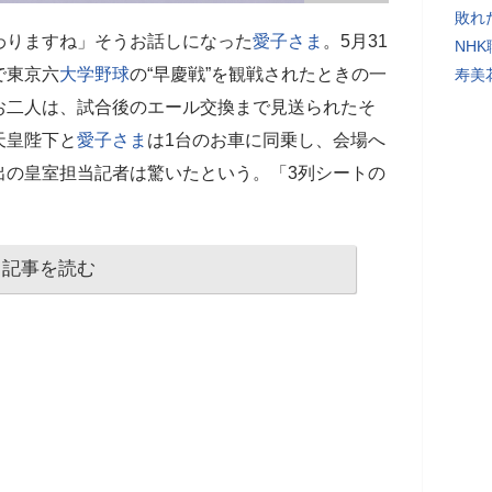
敗れ
わりますね」そうお話しになった
愛子さま
。5月31
NH
で東京六
大学野球
の“早慶戦”を観戦されたときの一
寿美
お二人は、試合後のエール交換まで見送られたそ
天皇陛下と
愛子さま
は1台のお車に同乗し、会場へ
出の皇室担当記者は驚いたという。「3列シートの
記事を読む