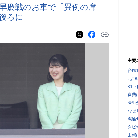
早慶戦のお車で「異例の席
後ろに
主要
台風
元T
81
食費
医師
なぜ
燃油
タピ
去就