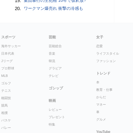
19.
集団暴行の主犯格 10年で仮釈放?
20.
ワークマン爆売れ 衝撃の冷感も
スポーツ
芸能
女子
海外サッカー
芸能総合
恋愛
日本代表
音楽
ライフスタイル
Jリーグ
韓流
ファッション
プロ野球
グラビア
トレンド
MLB
テレビ
本
ゴルフ
ゴシップ
教育・仕事
テニス
からだ
格闘技
映画
マネー
競馬
レビュー
車
相撲
プレゼント
グルメ
バスケ
特集
バレー
YouTube