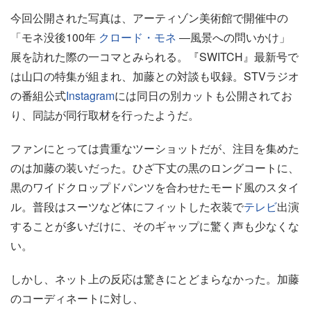
今回公開された写真は、アーティゾン美術館で開催中の
「モネ没後100年
クロード・モネ
―風景への問いかけ」
展を訪れた際の一コマとみられる。『SWITCH』最新号で
は山口の特集が組まれ、加藤との対談も収録。STVラジオ
の番組公式
Instagram
には同日の別カットも公開されてお
り、同誌が同行取材を行ったようだ。
ファンにとっては貴重なツーショットだが、注目を集めた
のは加藤の装いだった。ひざ下丈の黒のロングコートに、
黒のワイドクロップドパンツを合わせたモード風のスタイ
ル。普段はスーツなど体にフィットした衣装で
テレビ
出演
することが多いだけに、そのギャップに驚く声も少なくな
い。
しかし、ネット上の反応は驚きにとどまらなかった。加藤
のコーディネートに対し、