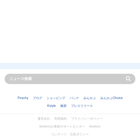
Peachy
ブログ
ショッピング
バンク
みんかぶ
みんかぶChoice
Kstyle
株探
プレスリリース
運営会社
利用規約
プライバシーポリシー
livedoorお客様サポートセンター
livedoor
コンテンツ・広告ポリシー