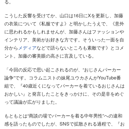
る。
こうした反響を受けてか、山口は16日にXを更新し、加藤
の衣装について《私服ですよ》と明かしたうえで、《意外
に思われるかもしれませんが、加藤さんはファッションや
インテリア、美術がお好きな方です。そういった一面を自
分から
メディア
などで語らないところも素敵です》とコメ
ント。加藤の審美眼の高さに言及している。
「今回の反応で思い起こされるのが、“おじさんパーカー
論争”です。コラムニストの妹尾ユウカさんがYouTube番
組で、『40歳近くになってパーカーを着ているおじさんは
おかしい』と発言したことをきっかけに、その是非をめぐ
って議論が広がりました。
もともとは“商談の場でパーカーを着る中年男性”への違和
感を語ったものでしたが、SNSで拡散される過程で、『お