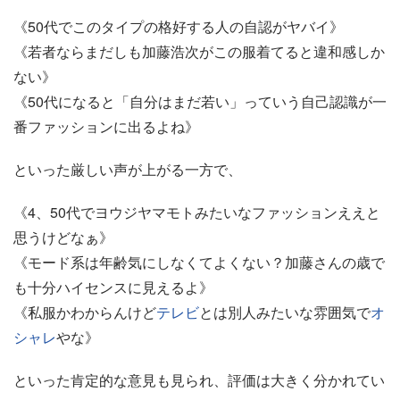
《50代でこのタイプの格好する人の自認がヤバイ》
《若者ならまだしも加藤浩次がこの服着てると違和感しか
ない》
《50代になると「自分はまだ若い」っていう自己認識が一
番ファッションに出るよね》
といった厳しい声が上がる一方で、
《4、50代でヨウジヤマモトみたいなファッションええと
思うけどなぁ》
《モード系は年齢気にしなくてよくない？加藤さんの歳で
も十分ハイセンスに見えるよ》
《私服かわからんけど
テレビ
とは別人みたいな雰囲気で
オ
シャレ
やな》
といった肯定的な意見も見られ、評価は大きく分かれてい