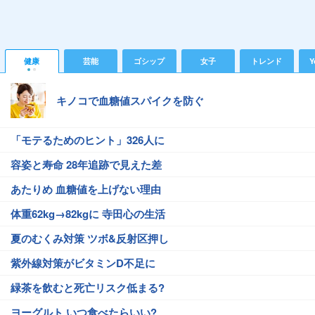
健康
芸能
ゴシップ
女子
トレンド
Y
キノコで血糖値スパイクを防ぐ
「モテるためのヒント」326人に
容姿と寿命 28年追跡で見えた差
あたりめ 血糖値を上げない理由
体重62kg→82kgに 寺田心の生活
夏のむくみ対策 ツボ&反射区押し
紫外線対策がビタミンD不足に
緑茶を飲むと死亡リスク低まる?
ヨーグルト いつ食べたらいい?