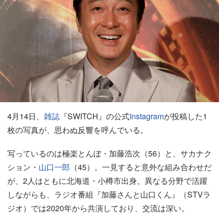
4月14日、
雑誌
『SWITCH』の公式
Instagram
が投稿した1
枚の写真が、思わぬ反響を呼んでいる。
写っているのは極楽とんぼ・加藤浩次（56）と、サカナク
ション・
山口一郎
（45）。一見すると意外な組み合わせだ
が、2人はともに北海道・小樽市出身。異なる分野で活躍
しながらも、ラジオ番組『加藤さんと山口くん』（STVラ
ジオ）では2020年から共演しており、交流は深い。