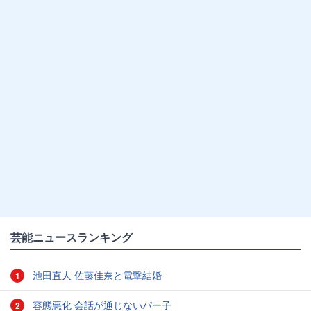
芸能ニュースランキング
池田直人 佐藤佳奈と電撃結婚
1
容態悪化 会話が通じないパー子
2