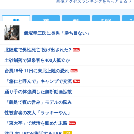
画像アクセスランキングをもっと見る
主要
国内
海外
IT 経済
ス
飯塚幸三氏に長男「勝ち目ない」
北陸道で男性死亡 投げ出された?
土砂崩落で温泉客ら400人孤立か
台風15号 11日に東北上陸の恐れ
「悠仁と呼んで」キャンプで交流
踊り手の体強調した無断動画拡散
「義足で夜の営み」モデルの悩み
性被害者の友人「ラッキーやん」
「東大卒」で就活を舐めた末路
注目 古いPCが復活するUSB