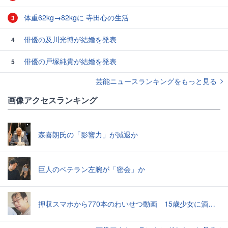
体重62kg→82kgに 寺田心の生活
3
俳優の及川光博が結婚を発表
4
俳優の戸塚純貴が結婚を発表
5
芸能ニュースランキングをもっと見る
画像アクセスランキング
森喜朗氏の「影響力」が減退か
巨人のベテラン左腕が「密会」か
押収スマホから770本のわいせつ動画 15歳少女に酒と薬飲ませ性的暴行か 54歳男を再逮捕 「薬もありますよ」とSNSで誘い出し