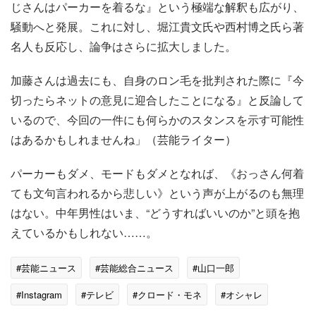
じさんはパーカーを着るな』という極端な解釈も広がり、
騒動へと発展。これに対し、堀江貴文氏や西村博之氏ら著
名人も反応し、論争はさらに拡大しました。
加藤さんは過去にも、自身のロン毛を批判された際に『今
切ったらネットの意見に迎合したことになる』と反論して
いるので、今回の一件にも何らかのスタンスを示す可能性
はあるかもしれませんね」（芸能ライター）
パーカーもダメ、モードもダメとなれば、《おっさん何着
ても文句言われるから悲しい》という声が上がるのも無理
はない。中年男性はいま、“どうすればいいのか”と頭を抱
えているかもしれない……。
#芸能ニュース
#芸能総合ニュース
#山口一郎
#Instagram
#テレビ
#クロード・モネ
#オシャレ