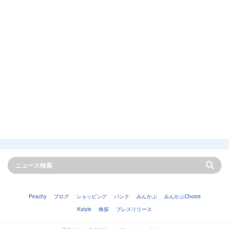
Peachy
ブログ
ショッピング
バンク
みんかぶ
みんかぶChoice
Kstyle
株探
プレスリリース