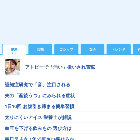
健康
芸能
ゴシップ
女子
トレンド
Y
アトピーで「汚い」扱いされ苦悩
認知症研究で「音」注目される
夫の「産後うつ」にみられる症状
1日10回 お腹引き締まる簡単習慣
太りにくいアイス 栄養士が解説
血圧を下げる飲みもの 選び方は
毎日早歩き 1年で何キロ痩せるか