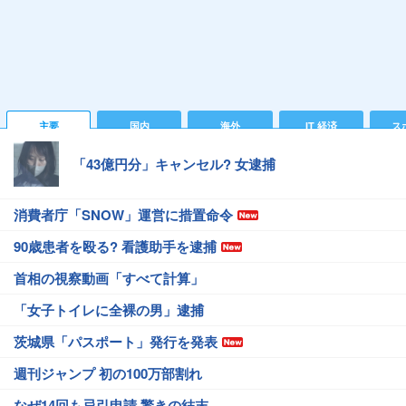
主要
国内
海外
IT 経済
ス
「43億円分」キャンセル? 女逮捕
消費者庁「SNOW」運営に措置命令
90歳患者を殴る? 看護助手を逮捕
首相の視察動画「すべて計算」
「女子トイレに全裸の男」逮捕
茨城県「パスポート」発行を発表
週刊ジャンプ 初の100万部割れ
なぜ14回も忌引申請 驚きの結末