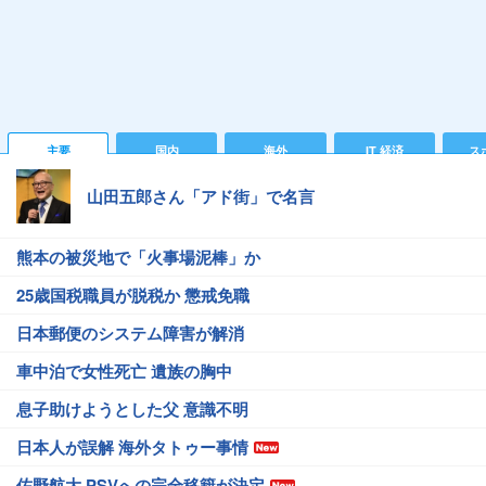
主要
国内
海外
IT 経済
ス
山田五郎さん「アド街」で名言
熊本の被災地で「火事場泥棒」か
25歳国税職員が脱税か 懲戒免職
日本郵便のシステム障害が解消
車中泊で女性死亡 遺族の胸中
息子助けようとした父 意識不明
日本人が誤解 海外タトゥー事情
佐野航大 PSVへの完全移籍が決定