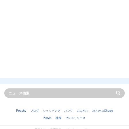
Peachy
ブログ
ショッピング
バンク
みんかぶ
みんかぶChoice
Kstyle
株探
プレスリリース