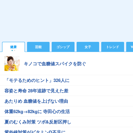
健康
芸能
ゴシップ
女子
トレンド
Y
キノコで血糖値スパイクを防ぐ
「モテるためのヒント」326人に
容姿と寿命 28年追跡で見えた差
あたりめ 血糖値を上げない理由
体重62kg→82kgに 寺田心の生活
夏のむくみ対策 ツボ&反射区押し
紫外線対策がビタミンD不足に