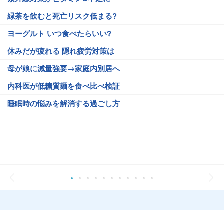
緑茶を飲むと死亡リスク低まる?
ヨーグルト いつ食べたらいい?
休みだが疲れる 隠れ疲労対策は
母が娘に減量強要→家庭内別居へ
内科医が低糖質麺を食べ比べ検証
睡眠時の悩みを解消する過ごし方