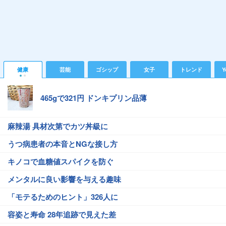
健康
芸能
ゴシップ
女子
トレンド
Y
465gで321円 ドンキプリン品薄
麻辣湯 具材次第でカツ丼級に
うつ病患者の本音とNGな接し方
キノコで血糖値スパイクを防ぐ
メンタルに良い影響を与える趣味
「モテるためのヒント」326人に
容姿と寿命 28年追跡で見えた差