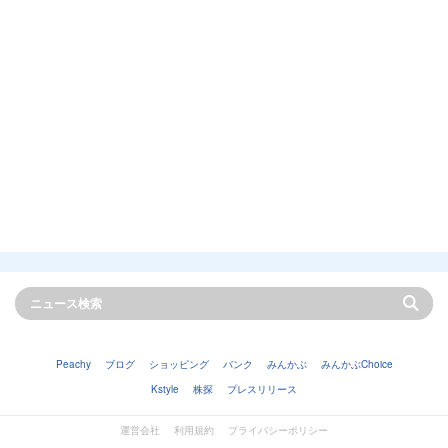
Peachy
ブログ
ショッピング
バンク
みんかぶ
みんかぶChoice
Kstyle
株探
プレスリリース
運営会社
利用規約
プライバシーポリシー