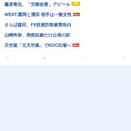
藤原竜也、「労務改善」アピール
WEST.重岡と濱田 相手は一般女性
さらば森田、FX投資詐欺被害告白
山崎怜奈、突然妊娠だけ公表の訳
天竺鼠「元天竺鼠」でKOC出場へ