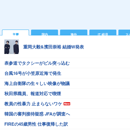
主要
国内
海外
IT 経済
ス
重岡大毅&濱田崇裕 結婚W発表
表参道でタクシーがビル突っ込む
台風16号が小笠原近海で発生
海上自衛隊の生々しい映像が物議
秋田県職員、報道対応で喫煙
教員の性暴力 止まらないワケ
韓国の審判接待疑惑 JFAが調査へ
FIREの45歳男性 仕事復帰した訳