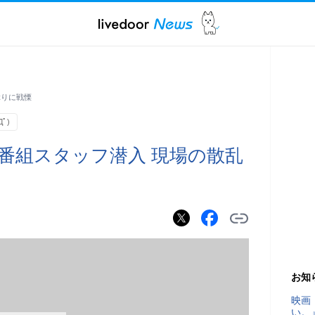
ぶりに戦慄
ﾟ)
番組スタッフ潜入 現場の散乱
お知
映画
い。