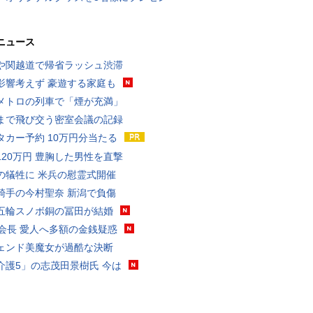
ニュース
や関越道で帰省ラッシュ渋滞
影響考えず 豪遊する家庭も
メトロの列車で「煙が充満」
まで飛び交う密室会議の記録
タカー予約 10万円分当たる
120万円 豊胸した男性を直撃
の犠牲に 米兵の慰霊式開催
騎手の今村聖奈 新潟で負傷
五輪スノボ銅の冨田が結婚
FA会長 愛人へ多額の金銭疑惑
ェンド美魔女が過酷な決断
介護5」の志茂田景樹氏 今は