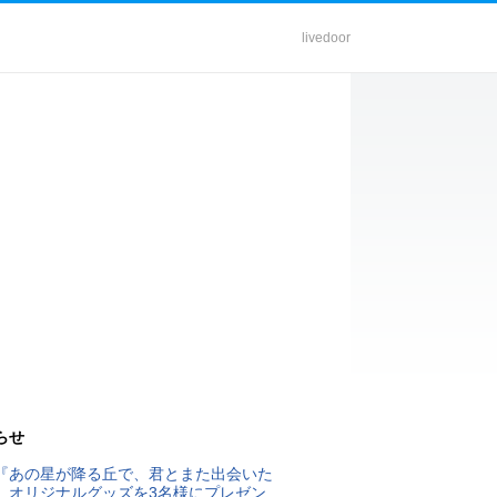
livedoor
らせ
『あの星が降る丘で、君とまた出会いた
』オリジナルグッズを3名様にプレゼン