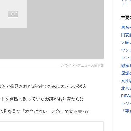
ト！
主要
東名
円安
大阪
ウソ
レン
総額
by ライブドアニュース編集部
原爆
女性
遺体で発見された3階建ての家にカメラが潜入
北京
FI
ットを何匹も飼っていた形跡があり糞だらけ
レジ
る仏具を見て「本当に怖い」と急いで立ち去った
「要