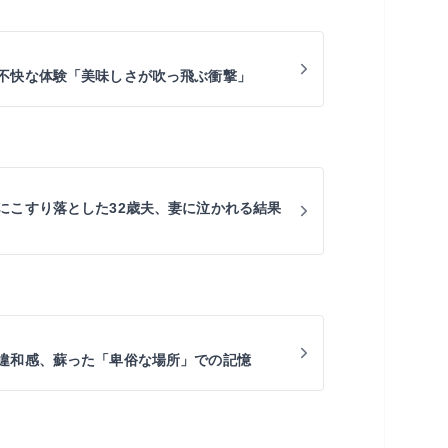
不快な体験「美味しさが吹っ飛ぶ衝撃」
にこすり落とした32歳夫、妻に泣かれる結果
違和感、蘇った「卑俗な場所」での記憶