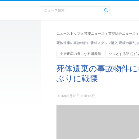
ニューストップ
芸能ニュース
芸能総合ニュース
>
>
>
死体遺棄の事故物件に番組スタッフ潜入 現場の散乱
中居正広の身になる図書館
ゾッとする話 ((；ﾟД
死体遺棄の事故物件に
ぶりに戦慄
2016年6月15日 10時48分