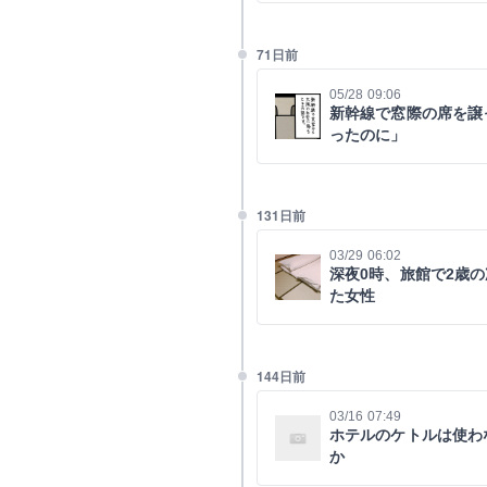
71日前
05/28 09:06
新幹線で窓際の席を譲
ったのに」
131日前
03/29 06:02
深夜0時、旅館で2歳
た女性
144日前
03/16 07:49
ホテルのケトルは使わ
か