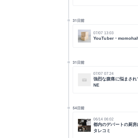
31日前
07/07 13:03
YouTuber・mom
31日前
07/07 07:24
強烈な腹痛に悩まされ
NE
54日前
06/14 06:02
都内のデパートの厨房
タレコミ