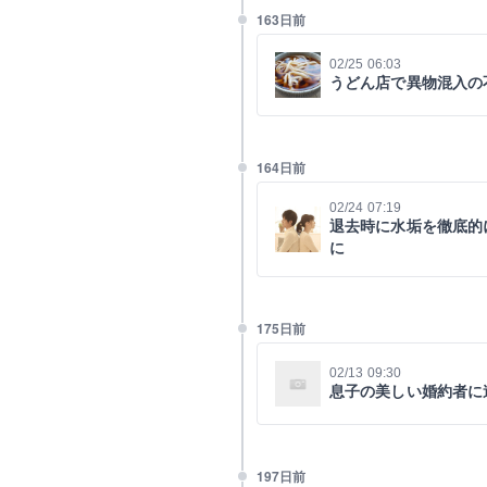
163日前
02/25 06:03
うどん店で異物混入の
164日前
02/24 07:19
退去時に水垢を徹底的
に
175日前
02/13 09:30
息子の美しい婚約者に
197日前