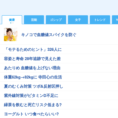
健康
芸能
ゴシップ
女子
トレンド
Y
キノコで血糖値スパイクを防ぐ
「モテるためのヒント」326人に
容姿と寿命 28年追跡で見えた差
あたりめ 血糖値を上げない理由
体重62kg→82kgに 寺田心の生活
夏のむくみ対策 ツボ&反射区押し
紫外線対策がビタミンD不足に
緑茶を飲むと死亡リスク低まる?
ヨーグルト いつ食べたらいい?