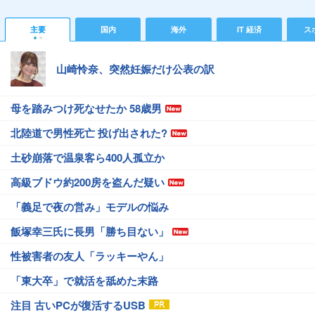
主要
国内
海外
IT 経済
ス
山崎怜奈、突然妊娠だけ公表の訳
母を踏みつけ死なせたか 58歳男
北陸道で男性死亡 投げ出された?
土砂崩落で温泉客ら400人孤立か
高級ブドウ約200房を盗んだ疑い
「義足で夜の営み」モデルの悩み
飯塚幸三氏に長男「勝ち目ない」
性被害者の友人「ラッキーやん」
「東大卒」で就活を舐めた末路
注目 古いPCが復活するUSB