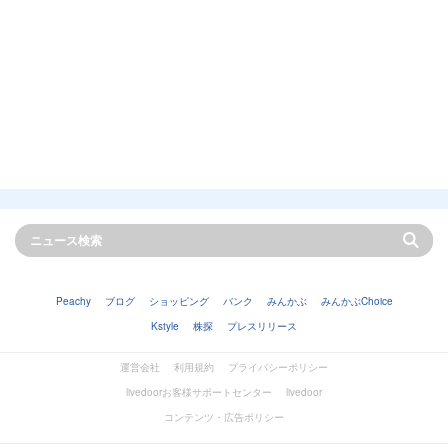
Peachy
ブログ
ショッピング
バンク
みんかぶ
みんかぶChoice
Kstyle
株探
プレスリリース
運営会社
利用規約
プライバシーポリシー
livedoorお客様サポートセンター
livedoor
コンテンツ・広告ポリシー