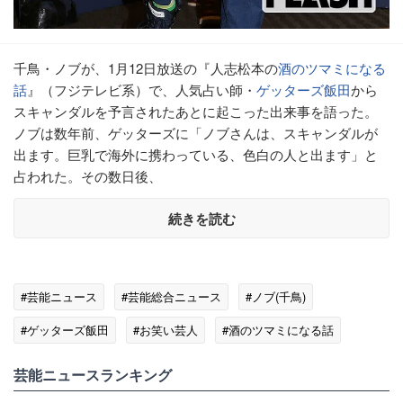
千鳥・ノブが、1月12日放送の『人志松本の
酒のツマミになる
話
』（フジテレビ系）で、人気占い師・
ゲッターズ飯田
から
スキャンダルを予言されたあとに起こった出来事を語った。
ノブは数年前、ゲッターズに「ノブさんは、スキャンダルが
出ます。巨乳で海外に携わっている、色白の人と出ます」と
占われた。その数日後、
続きを読む
#芸能ニュース
#芸能総合ニュース
#ノブ(千鳥)
#ゲッターズ飯田
#お笑い芸人
#酒のツマミになる話
#ゴシップ
芸能ニュースランキング