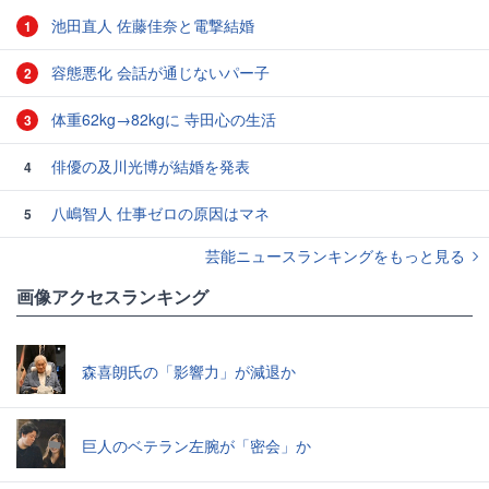
池田直人 佐藤佳奈と電撃結婚
1
容態悪化 会話が通じないパー子
2
体重62kg→82kgに 寺田心の生活
3
俳優の及川光博が結婚を発表
4
八嶋智人 仕事ゼロの原因はマネ
5
芸能ニュースランキングをもっと見る
画像アクセスランキング
森喜朗氏の「影響力」が減退か
巨人のベテラン左腕が「密会」か