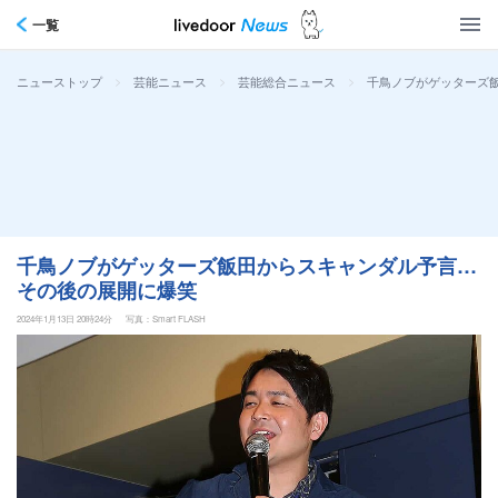
一覧
>
>
>
千鳥ノブがゲッターズ
ニューストップ
芸能ニュース
芸能総合ニュース
千鳥ノブがゲッターズ飯田からスキャンダル予言…
その後の展開に爆笑
2024年1月13日 20時24分
写真：Smart FLASH