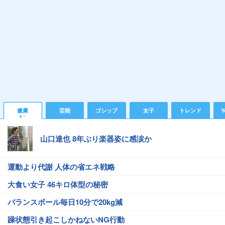
健康
芸能
ゴシップ
女子
トレンド
Y
山口達也 8年ぶり楽器姿に感涙か
運動より代謝 人体の省エネ戦略
大食い女子 46キロ体型の秘密
バランスボール毎日10分で20kg減
躁状態引き起こしかねないNG行動