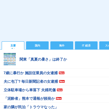
主要
国内
海外
IT 経済
ス
関東「真夏の暑さ」は終了か
7歳に暴行か 施設従業員の女逮捕
夫に包丁? 毎日新聞記者の女逮捕
立体駐車場から車落下 夫婦死傷
「泥酔者」熊本で通報が頻発か
家の隣が民泊「トラウマなった」