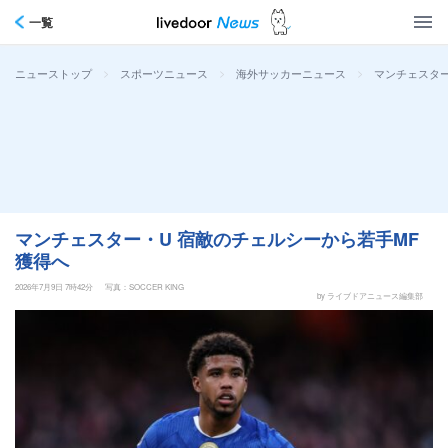
一覧
>
>
>
マンチェスター
ニューストップ
スポーツニュース
海外サッカーニュース
マンチェスター・U 宿敵のチェルシーから若手MF
獲得へ
2026年7月9日 7時42分
写真：SOCCER KING
by ライブドアニュース編集部