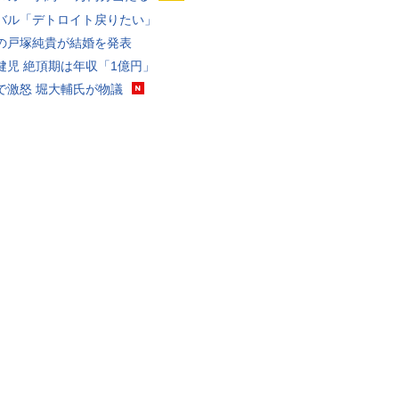
バル「デトロイト戻りたい」
の戸塚純貴が結婚を発表
健児 絶頂期は年収「1億円」
で激怒 堀大輔氏が物議