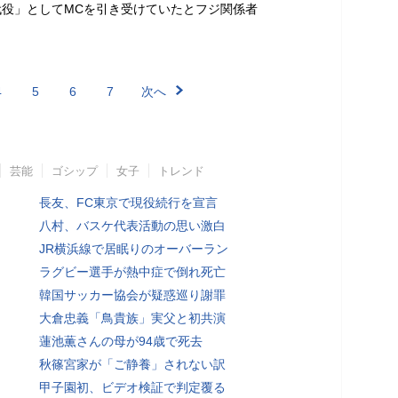
役」としてMCを引き受けていたとフジ関係者
4
5
6
7
次へ
芸能
ゴシップ
女子
トレンド
長友、FC東京で現役続行を宣言
八村、バスケ代表活動の思い激白
JR横浜線で居眠りのオーバーラン
ラグビー選手が熱中症で倒れ死亡
韓国サッカー協会が疑惑巡り謝罪
大倉忠義「鳥貴族」実父と初共演
蓮池薫さんの母が94歳で死去
秋篠宮家が「ご静養」されない訳
甲子園初、ビデオ検証で判定覆る