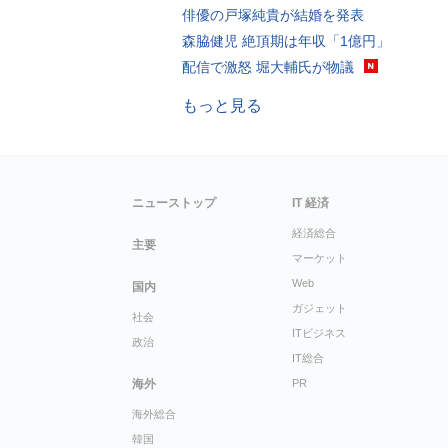
俳優の戸塚純貴が結婚を発表
森脇健児 絶頂期は年収「1億円」
配信で激怒 堀大輔氏が物議
もっと見る
ニューストップ
IT 経済
経済総合
主要
マーケット
Web
国内
ガジェット
社会
ITビジネス
政治
IT総合
海外
PR
海外総合
韓国