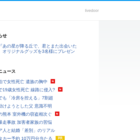
livedoor
らせ
『あの星が降る丘で、君とまた出会いた
』オリジナルグッズを3名様にプレゼン
ニュース
泊で女性死亡 遺族の胸中
で19歳女性死亡 線路に侵入?
でも「冷房を控える」7割超
助けようとした父 意識不明
の熊本 室外機の窃盗相次ぐ
暴走事故 加害者家族の苦悩
ア人と結婚「差別」のリアル
タカー予約 10万円分当たる