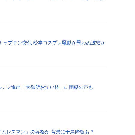
キャプテン交代 松本コスプレ騒動が思わぬ波紋か
がゴールデン進出「大御所お笑い枠」に困惑の声も
「タイムレスマン」の昇格か 背景に千鳥降板も？