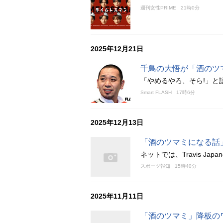
週刊女性PRIME
21時0分
2025年12月21日
千鳥の大悟が「酒のツ
「やめるやろ、そら!」と
Smart FLASH
17時6分
2025年12月13日
「酒のツマミになる話
ネットでは、Travis J
スポーツ報知
15時40分
2025年11月11日
「酒のツマミ」降板の