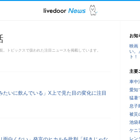
お知
話
映画
覧。トピックスで扱われた注目ニュースを掲載しています。
い。
ト！
主要
車中
愛知
みたいに飲んでいる」X上で見た目の変化に注目
猛暑
息子
被災
池袋
ケニ
レン
リ面白くない」発言のヒカルを批判「好きじゃな