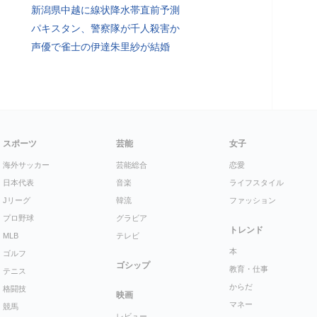
新潟県中越に線状降水帯直前予測
パキスタン、警察隊が千人殺害か
声優で雀士の伊達朱里紗が結婚
スポーツ
芸能
女子
海外サッカー
芸能総合
恋愛
日本代表
音楽
ライフスタイル
Jリーグ
韓流
ファッション
プロ野球
グラビア
トレンド
MLB
テレビ
本
ゴルフ
ゴシップ
教育・仕事
テニス
からだ
格闘技
映画
マネー
競馬
レビュー