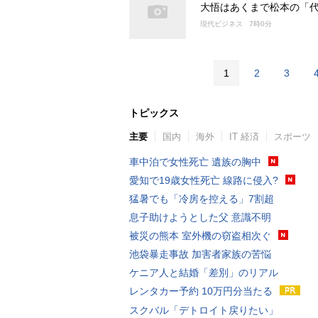
大悟はあくまで松本の「代
現代ビジネス
7時0分
1
2
3
トピックス
主要
国内
海外
IT 経済
スポーツ
車中泊で女性死亡 遺族の胸中
愛知で19歳女性死亡 線路に侵入?
猛暑でも「冷房を控える」7割超
息子助けようとした父 意識不明
被災の熊本 室外機の窃盗相次ぐ
池袋暴走事故 加害者家族の苦悩
ケニア人と結婚「差別」のリアル
レンタカー予約 10万円分当たる
スクバル「デトロイト戻りたい」