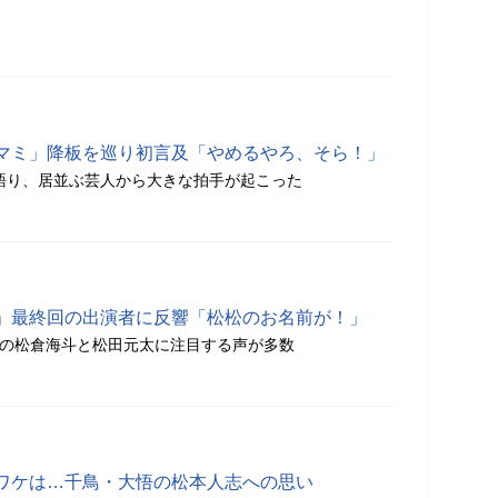
マミ」降板を巡り初言及「やめるやろ、そら！」
語り、居並ぶ芸人から大きな拍手が起こった
」最終回の出演者に反響「松松のお名前が！」
apanの松倉海斗と松田元太に注目する声が多数
ワケは…千鳥・大悟の松本人志への思い