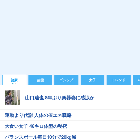
健康
芸能
ゴシップ
女子
トレンド
Y
山口達也 8年ぶり楽器姿に感涙か
運動より代謝 人体の省エネ戦略
大食い女子 46キロ体型の秘密
バランスボール毎日10分で20kg減