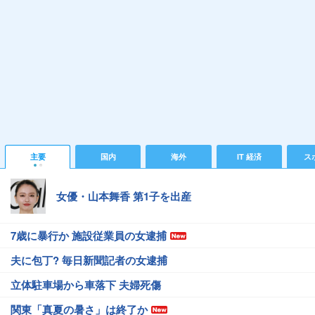
主要
国内
海外
IT 経済
ス
女優・山本舞香 第1子を出産
7歳に暴行か 施設従業員の女逮捕
夫に包丁? 毎日新聞記者の女逮捕
立体駐車場から車落下 夫婦死傷
関東「真夏の暑さ」は終了か