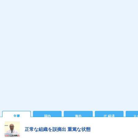
主要
国内
海外
IT 経済
ス
正常な組織を誤摘出 重篤な状態