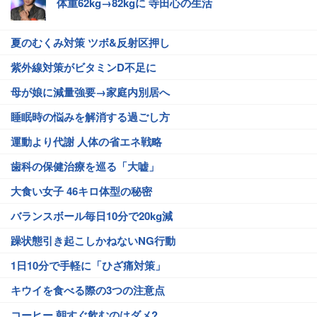
体重62kg→82kgに 寺田心の生活
夏のむくみ対策 ツボ&反射区押し
紫外線対策がビタミンD不足に
母が娘に減量強要→家庭内別居へ
睡眠時の悩みを解消する過ごし方
運動より代謝 人体の省エネ戦略
歯科の保健治療を巡る「大嘘」
大食い女子 46キロ体型の秘密
バランスボール毎日10分で20kg減
躁状態引き起こしかねないNG行動
1日10分で手軽に「ひざ痛対策」
キウイを食べる際の3つの注意点
コーヒー 朝すぐ飲むのはダメ?