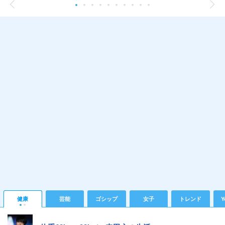
健康
芸能
ゴシップ
女子
トレンド
Y