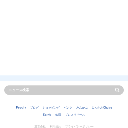
Peachy
ブログ
ショッピング
バンク
みんかぶ
みんかぶChoice
Kstyle
株探
プレスリリース
運営会社
利用規約
プライバシーポリシー