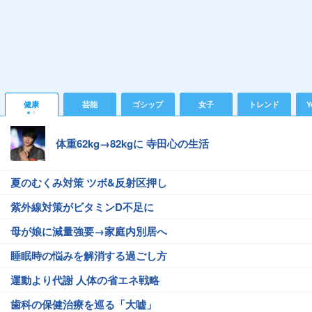
健康
芸能
ゴシップ
女子
トレンド
Y
体重62kg→82kgに 寺田心の生活
夏のむくみ対策 ツボ&反射区押し
紫外線対策がビタミンD不足に
母が娘に減量強要→家庭内別居へ
睡眠時の悩みを解消する過ごし方
運動より代謝 人体の省エネ戦略
歯科の保健治療を巡る「大嘘」