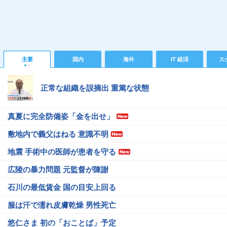
主要
国内
海外
IT 経済
ス
正常な組織を誤摘出 重篤な状態
真夏に完全防備姿「金を出せ」
敷地内で義父はねる 意識不明
地震 手術中の医師が患者を守る
広陵の暴力問題 元監督が陳謝
石川の最低賃金 国の目安上回る
服は汗で濡れ皮膚乾燥 男性死亡
悠仁さま 初の「おことば」予定