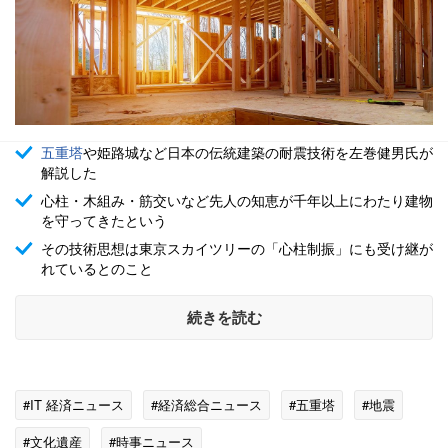
五重塔
や姫路城など日本の伝統建築の耐震技術を左巻健男氏が
解説した
心柱・木組み・筋交いなど先人の知恵が千年以上にわたり建物
を守ってきたという
その技術思想は東京スカイツリーの「心柱制振」にも受け継が
れているとのこと
続きを読む
#IT 経済ニュース
#経済総合ニュース
#五重塔
#地震
#文化遺産
#時事ニュース