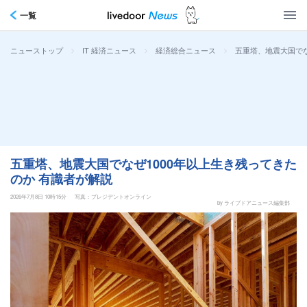
一覧
>
>
>
五重塔、地震大国でな
ニューストップ
IT 経済ニュース
経済総合ニュース
五重塔、地震大国でなぜ1000年以上生き残ってきた
のか 有識者が解説
2026年7月8日 10時15分
写真：プレジデントオンライン
by ライブドアニュース編集部