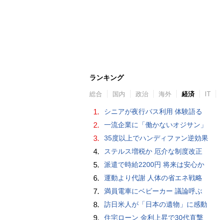
ランキング
総合
国内
政治
海外
経済
IT
1.
シニアが夜行バス利用 体験語る
2.
一流企業に「働かないオジサン」
3.
35度以上でハンディファン逆効果
4.
ステルス増税か 厄介な制度改正
5.
派遣で時給2200円 将来は安心か
6.
運動より代謝 人体の省エネ戦略
7.
満員電車にベビーカー 議論呼ぶ
8.
訪日米人が「日本の遺物」に感動
9.
住宅ローン 金利上昇で30代直撃