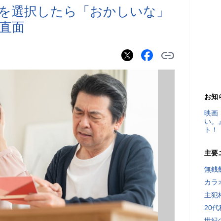
を選択したら「おかしいな」
算直面
お知
映画
い。
ト！
主要
無銭
カラ
主犯
20
世紀