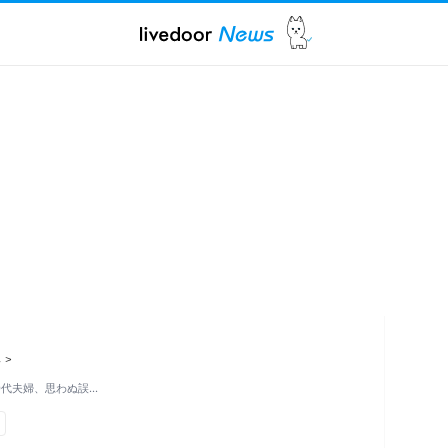
ス
>
0代夫婦、思わぬ誤…