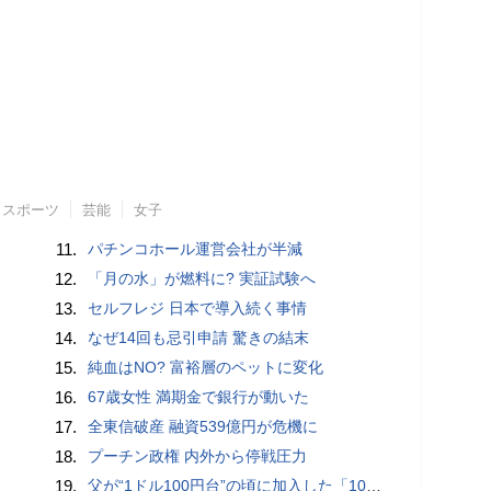
スポーツ
芸能
女子
11.
パチンコホール運営会社が半減
12.
「月の水」が燃料に? 実証試験へ
13.
セルフレジ 日本で導入続く事情
14.
なぜ14回も忌引申請 驚きの結末
15.
純血はNO? 富裕層のペットに変化
16.
67歳女性 満期金で銀行が動いた
17.
全東信破産 融資539億円が危機に
18.
プーチン政権 内外から停戦圧力
19.
父が“1ドル100円台”の頃に加入した「1000万円の外貨建て保険」が、円安で「評価額1610万円」に…“相続税額”はいくら増えますか？ 死後も税金が動くケースとは