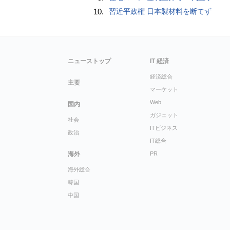
10.
習近平政権 日本製材料を断てず
ニューストップ
IT 経済
経済総合
主要
マーケット
Web
国内
ガジェット
社会
ITビジネス
政治
IT総合
海外
PR
海外総合
韓国
中国