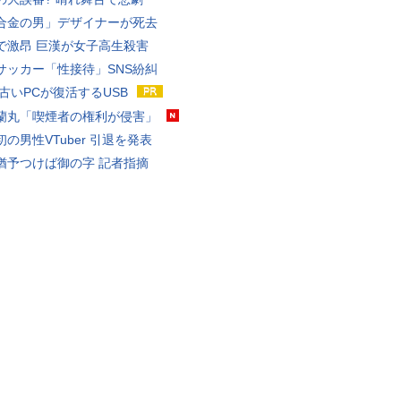
合金の男」デザイナーが死去
で激昂 巨漢が女子高生殺害
サッカー「性接待」SNS紛糾
 古いPCが復活するUSB
蘭丸「喫煙者の権利が侵害」
の男性VTuber 引退を発表
猶予つけば御の字 記者指摘