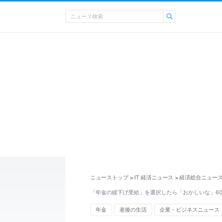
ニューストップ
IT 経済ニュース
経済総合ニュー
>
>
「年金の繰下げ受給」を選択したら「おかしいな」6
年金
老後の生活
企業・ビジネスニュース