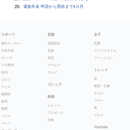
20.
遺族年金 申請から受給まで4カ月
スポーツ
芸能
女子
海外サッカー
芸能総合
恋愛
日本代表
音楽
ライフスタイル
Jリーグ
韓流
ファッション
プロ野球
グラビア
トレンド
MLB
テレビ
本
ゴルフ
ゴシップ
教育・仕事
テニス
からだ
格闘技
映画
マネー
競馬
レビュー
車
相撲
プレゼント
グルメ
バスケ
特集
バレー
YouTube