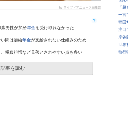
「超
by ライブドアニュース編集部
一言
韓国
9歳男性が加給
年金
を受け取れなかった
注目
岸谷
ない間は加給
年金
が支給されない仕組みのため
世界初
り、税負担増など見落とされやすい点も多い
執行
記事を読む