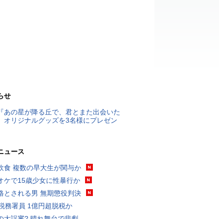
らせ
『あの星が降る丘で、君とまた出会いた
』オリジナルグッズを3名様にプレゼン
ニュース
飲食 複数の早大生が関与か
オケで15歳少女に性暴行か
格とされる男 無期懲役判決
代税務署員 1億円超脱税か
の大誤審? 晴れ舞台で悲劇