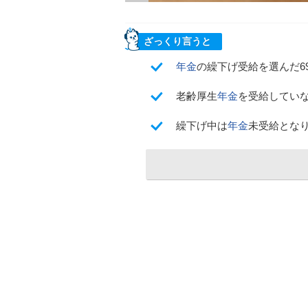
ざっくり言うと
年金
の繰下げ受給を選んだ6
老齢厚生
年金
を受給してい
繰下げ中は
年金
未受給とな