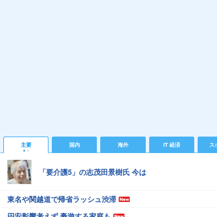
主要
国内
海外
IT 経済
ス
「要介護5」の志茂田景樹氏 今は
東名や関越道で帰省ラッシュ渋滞
円安影響考えず 豪遊する家庭も