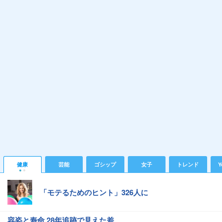
健康
芸能
ゴシップ
女子
トレンド
Y
「モテるためのヒント」326人に
容姿と寿命 28年追跡で見えた差