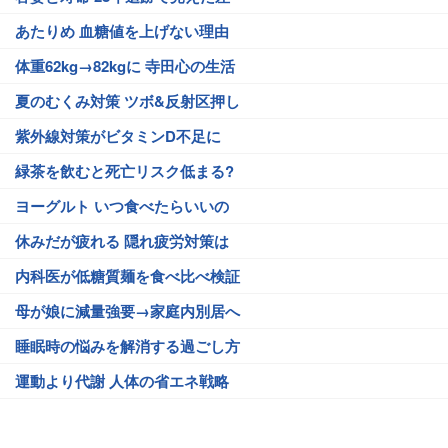
あたりめ 血糖値を上げない理由
体重62kg→82kgに 寺田心の生活
夏のむくみ対策 ツボ&反射区押し
紫外線対策がビタミンD不足に
緑茶を飲むと死亡リスク低まる?
ヨーグルト いつ食べたらいいの
休みだが疲れる 隠れ疲労対策は
内科医が低糖質麺を食べ比べ検証
母が娘に減量強要→家庭内別居へ
睡眠時の悩みを解消する過ごし方
運動より代謝 人体の省エネ戦略