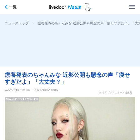
一覧
>
療養発表のちゃんみな 近影公開も懸念の声「痩せすぎだよ」「大
ニューストップ
療養発表のちゃんみな 近影公開も懸念の声「痩せ
すぎだよ」「大丈夫？」
2026年7月8日 14時44分
写真：ABEMA TIMES
by ライブドアニュース編集部