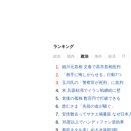
ランキング
総合
国内
政治
海外
経済
IT
1.
細川元首相 文春で高市首相批判
2.
「相手に悔しがらせる」行動7つ
3.
玉川氏の「警察官が死刑」に批判
4.
米 兵器枯渇でイラン戦継続に壁
5.
老後の孤独 数百円で打破できる
6.
悠仁さま「先祖の血が騒ぐ」
7.
安倍難去ってサナエ禍蔓延 なぜ日本人は妙ちくりんな女に騙されてしまったのか（
8.
35度以上でハンディファン逆効果
9.
寿司ネタを楽しめる水族館3館