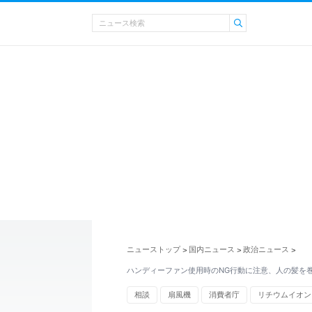
ニューストップ
国内ニュース
政治ニュース
>
>
>
ハンディーファン使用時のNG行動に注意、人の髪を
相談
扇風機
消費者庁
リチウムイオン