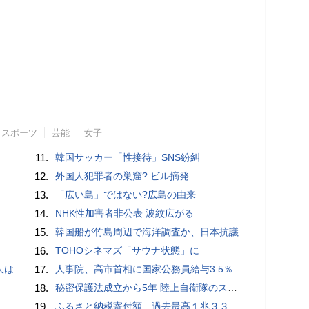
スポーツ
芸能
女子
11.
韓国サッカー「性接待」SNS紛糾
12.
外国人犯罪者の巣窟? ビル摘発
13.
「広い島」ではない?広島の由来
14.
NHK性加害者非公表 波紋広がる
15.
韓国船が竹島周辺で海洋調査か、日本抗議
16.
TOHOシネマズ「サウナ状態」に
適菜収）
17.
人事院、高市首相に国家公務員給与3.5％超の大幅ベースアップを勧告
18.
秘密保護法成立から5年 陸上自衛隊のスパイ組織「別班」暴いたベテラン記者が警鐘 - BLOGOS編集部
19.
ふるさと納税寄付額、過去最高１兆３３１４億円…住民税控除額最大は横浜市の３７３億円