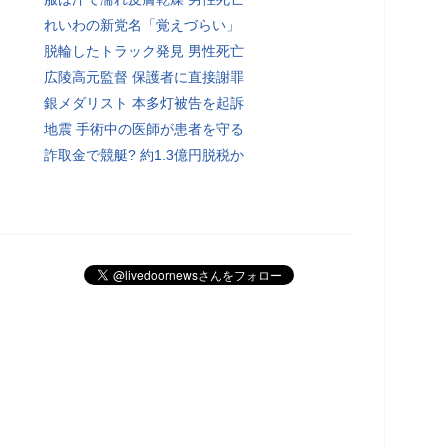
れいわの新党名「覚えづらい」
脱輪したトラック発見 男性死亡
広陵高元監督 保護者に直接謝罪
銀メダリスト 本多灯被告を起訴
地震 手術中の医師が患者を守る
詐取金で競艇? 約1.3億円脱税か