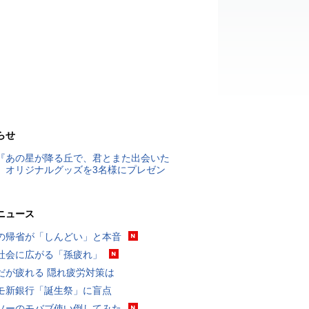
らせ
『あの星が降る丘で、君とまた出会いた
』オリジナルグッズを3名様にプレゼン
ニュース
の帰省が「しんどい」と本音
社会に広がる「孫疲れ」
だが疲れる 隠れ疲労対策は
モ新銀行「誕生祭」に盲点
ソーのモバブ使い倒してみた