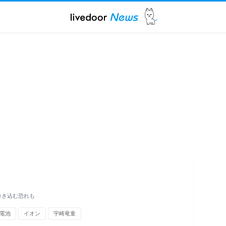
巻き込む恐れも
電池
イオン
宇崎竜童