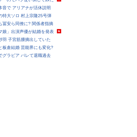
本音で アリアナが活休説明
の特大ソロ 村上宗隆25号弾
も冨安ら同僚に? 関係者指摘
マ娘」出演声優が結婚を発表
砂羽 子宮筋腫摘出していた
と板倉結婚 芸能界にも変化?
でグラビア バレて退職過去