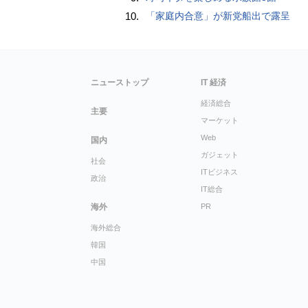
10.
「家庭内合意」が新党船出で露呈
ニューストップ
IT 経済
経済総合
主要
マーケット
Web
国内
ガジェット
社会
ITビジネス
政治
IT総合
海外
PR
海外総合
韓国
中国