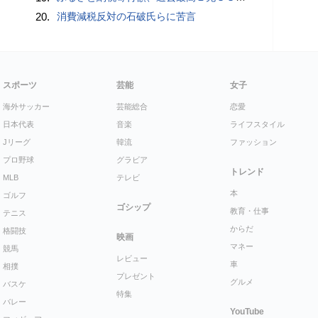
20.
消費減税反対の石破氏らに苦言
スポーツ
芸能
女子
海外サッカー
芸能総合
恋愛
日本代表
音楽
ライフスタイル
Jリーグ
韓流
ファッション
プロ野球
グラビア
トレンド
MLB
テレビ
本
ゴルフ
ゴシップ
教育・仕事
テニス
からだ
格闘技
映画
マネー
競馬
レビュー
車
相撲
プレゼント
グルメ
バスケ
特集
バレー
YouTube