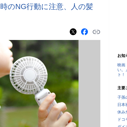
時のNG行動に注意、人の髪
お知
映画
い。
ト！
主要
子孫
日本
休み
ドコ
ダイ