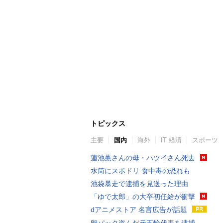
トピックス
主要
国内
海外
IT 経済
スポーツ
蓮池薫さんの母・ハツイさん死去
水筒にスポドリ 食中毒の恐れも
池袋暴走で逮捕を見送った理由
「ゆで太郎」の大卒初任給が衝撃
dアニメストア 名言広告が話題
卵パック盗んだ元五輪代表を逮捕