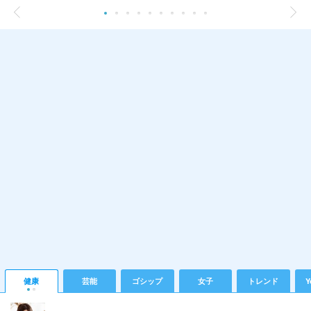
健康
芸能
ゴシップ
女子
トレンド
Y