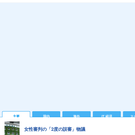
主要
国内
海外
IT 経済
ス
女性審判の「2度の誤審」物議