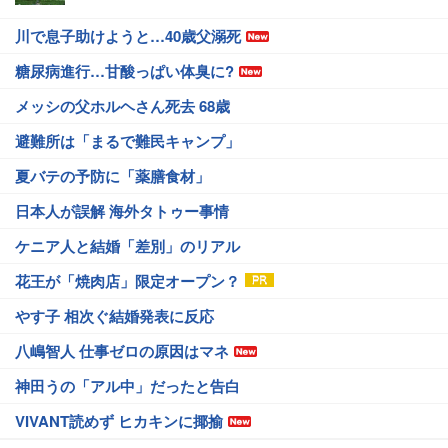
川で息子助けようと…40歳父溺死
糖尿病進行…甘酸っぱい体臭に?
メッシの父ホルヘさん死去 68歳
避難所は「まるで難民キャンプ」
夏バテの予防に「薬膳食材」
日本人が誤解 海外タトゥー事情
ケニア人と結婚「差別」のリアル
花王が「焼肉店」限定オープン？
やす子 相次ぐ結婚発表に反応
八嶋智人 仕事ゼロの原因はマネ
神田うの「アル中」だったと告白
VIVANT読めず ヒカキンに揶揄