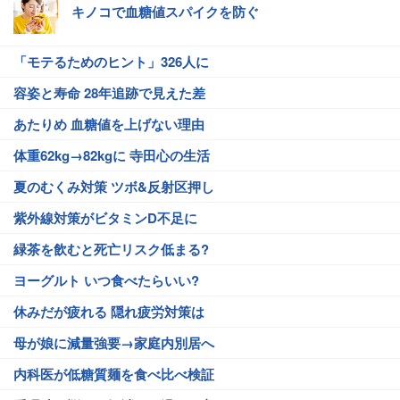
キノコで血糖値スパイクを防ぐ
「モテるためのヒント」326人に
容姿と寿命 28年追跡で見えた差
あたりめ 血糖値を上げない理由
体重62kg→82kgに 寺田心の生活
夏のむくみ対策 ツボ&反射区押し
紫外線対策がビタミンD不足に
緑茶を飲むと死亡リスク低まる?
ヨーグルト いつ食べたらいい?
休みだが疲れる 隠れ疲労対策は
母が娘に減量強要→家庭内別居へ
内科医が低糖質麺を食べ比べ検証