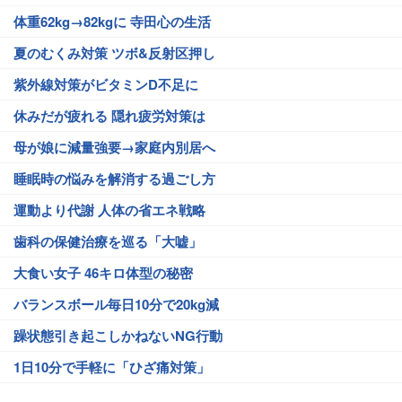
体重62kg→82kgに 寺田心の生活
夏のむくみ対策 ツボ&反射区押し
紫外線対策がビタミンD不足に
休みだが疲れる 隠れ疲労対策は
母が娘に減量強要→家庭内別居へ
睡眠時の悩みを解消する過ごし方
運動より代謝 人体の省エネ戦略
歯科の保健治療を巡る「大嘘」
大食い女子 46キロ体型の秘密
バランスボール毎日10分で20kg減
躁状態引き起こしかねないNG行動
1日10分で手軽に「ひざ痛対策」