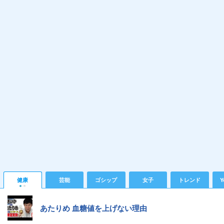
健康
芸能
ゴシップ
女子
トレンド
Y
あたりめ 血糖値を上げない理由