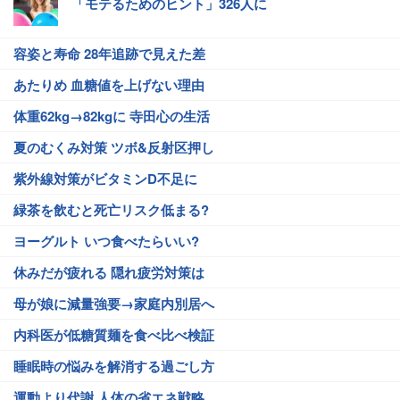
「モテるためのヒント」326人に
容姿と寿命 28年追跡で見えた差
あたりめ 血糖値を上げない理由
体重62kg→82kgに 寺田心の生活
夏のむくみ対策 ツボ&反射区押し
紫外線対策がビタミンD不足に
緑茶を飲むと死亡リスク低まる?
ヨーグルト いつ食べたらいい?
休みだが疲れる 隠れ疲労対策は
母が娘に減量強要→家庭内別居へ
内科医が低糖質麺を食べ比べ検証
睡眠時の悩みを解消する過ごし方
運動より代謝 人体の省エネ戦略