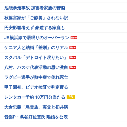
池袋暴走事故 加害者家族の苦悩
秋篠宮家が「ご静養」されない訳
円安影響考えず 豪遊する家庭も
JR横浜線で居眠りのオーバーラン
ケニア人と結婚「差別」のリアル
スクバル「デトロイト戻りたい」
八村、バスケ代表活動の思い激白
ラグビー選手が熱中症で倒れ死亡
甲子園初、ビデオ検証で判定覆る
レンタカー予約 10万円分当たる
大倉忠義「鳥貴族」実父と初共演
音楽P・蔦谷好位置氏 離婚を公表