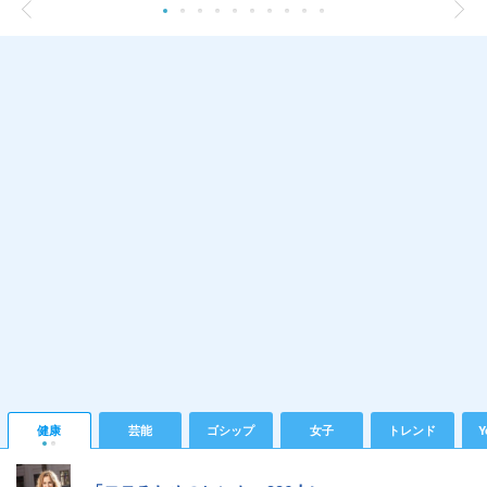
健康
芸能
ゴシップ
女子
トレンド
Y