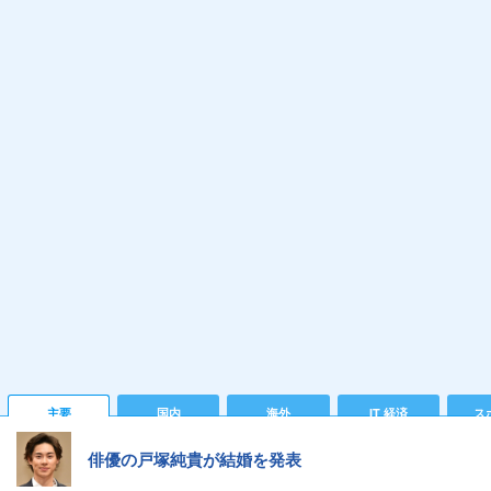
主要
国内
海外
IT 経済
ス
俳優の戸塚純貴が結婚を発表