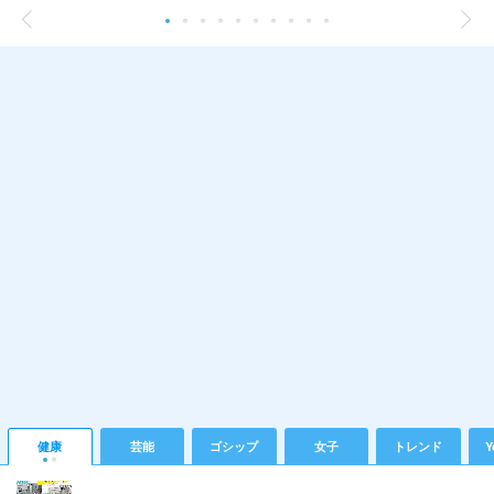
健康
芸能
ゴシップ
女子
トレンド
Y