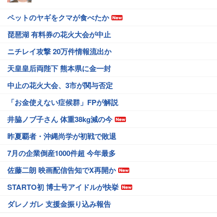
ペットのヤギをクマが食べたか
琵琶湖 有料券の花火大会が中止
ニチレイ攻撃 20万件情報流出か
天皇皇后両陛下 熊本県に金一封
中止の花火大会、3市が関与否定
「お金使えない症候群」FPが解説
井脇ノブ子さん 体重38kg減の今
昨夏覇者・沖縄尚学が初戦で敗退
7月の企業倒産1000件超 今年最多
佐藤二朗 映画配信告知でX再開か
STARTO初 博士号アイドルが快挙
ダレノガレ 支援金振り込み報告