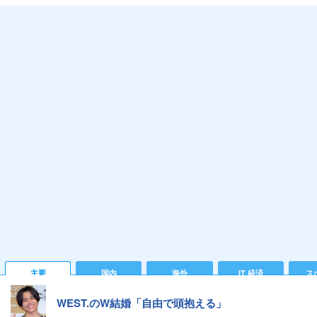
主要
国内
海外
IT 経済
ス
WEST.のW結婚「自由で頭抱える」