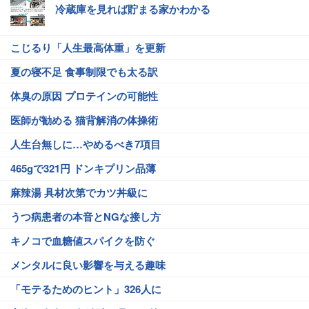
冷蔵庫を見れば貯まる家かわかる
こじるり「人生最高体重」を更新
夏の寝不足 食事制限でも太る訳
体臭の原因 プロテインの可能性
医師が勧める 猫背解消の体操術
人生台無しに…やめるべき7項目
465gで321円 ドンキプリン品薄
麻辣湯 具材次第でカツ丼級に
うつ病患者の本音とNGな接し方
キノコで血糖値スパイクを防ぐ
メンタルに良い影響を与える趣味
「モテるためのヒント」326人に